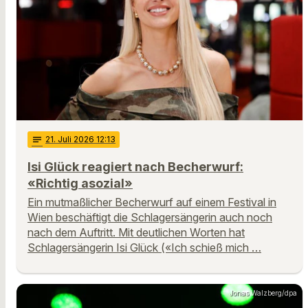
notes
21
. Juli 2026 12:13
Isi Glück reagiert nach Becherwurf:
«Richtig asozial»
Ein mutmaßlicher Becherwurf auf einem Festival in
Wien beschäftigt die Schlagersängerin auch noch
nach dem Auftritt. Mit deutlichen Worten hat
Schlagersängerin Isi Glück («Ich schieß mich …
Jonas Walzberg/dpa