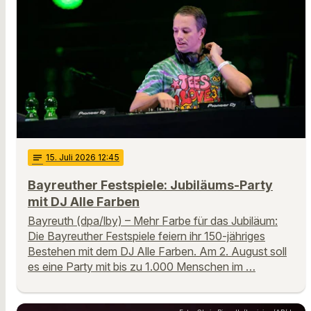
notes
15
. Juli 2026 12:45
Bayreuther Festspiele: Jubiläums-Party
mit DJ Alle Farben
Bayreuth (dpa/lby) – Mehr Farbe für das Jubiläum:
Die Bayreuther Festspiele feiern ihr 150-jähriges
Bestehen mit dem DJ Alle Farben. Am 2. August soll
es eine Party mit bis zu 1.000 Menschen im …