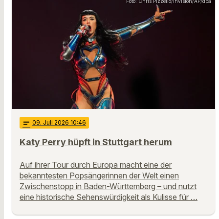
Foto: Chris Pizzello/Invision/AP/dpa
notes
09
. Juli 2026 10:46
Katy Perry hüpft in Stuttgart herum
Auf ihrer Tour durch Europa macht eine der
bekanntesten Popsängerinnen der Welt einen
Zwischenstopp in Baden-Württemberg – und nutzt
eine historische Sehenswürdigkeit als Kulisse für …