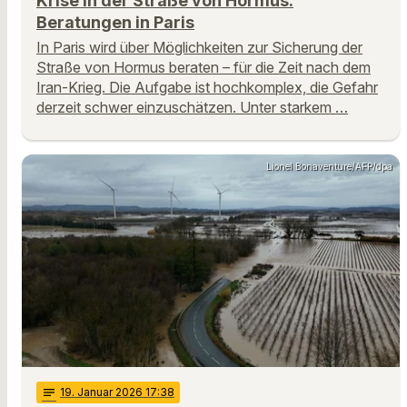
Krise in der Straße von Hormus:
Beratungen in Paris
In Paris wird über Möglichkeiten zur Sicherung der
Straße von Hormus beraten – für die Zeit nach dem
Iran-Krieg. Die Aufgabe ist hochkomplex, die Gefahr
derzeit schwer einzuschätzen. Unter starkem …
Lionel Bonaventure/AFP/dpa
notes
19
. Januar 2026 17:38