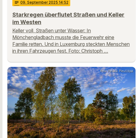
notes
09
. September 2025 14:52
Starkregen überflutet Straßen und Keller
im Westen
Keller voll, Straßen unter Wasser: In
Mönchengladbach musste die Feuerwehr eine
Familie retten. Und in Luxemburg steckten Menschen
in ihren Fahrzeugen fest. Foto: Christoph …
Foto: Patrick Pleul/dpa