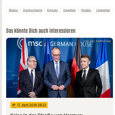
Bilanz
Deutschland
Einsatz
Gewitter
Straße
Unwetter
Das könnte Dich auch interessieren
Foto: Kay Nietfeld/dpa
notes
17
. April 2026 08:22