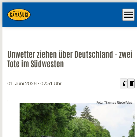
menu
Unwetter ziehen über Deutschland - zwei
Tote im Südwesten
headphones
chrome_reader_mode
01. Juni 2026
· 07:51 Uhr
Foto: Thomas Riedel/dpa