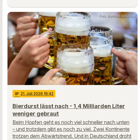
Foto: Matthias Balk/dpa
notes
21
. Juli 2026 16:42
Bierdurst lässt nach - 1,4 Milliarden Liter
weniger gebraut
Beim Hopfen geht es noch viel schneller nach unten
– und trotzdem gibt es noch zu viel. Zwei Kontinente
trotzen dem Abwärtstrend. Und in Deutschland droht