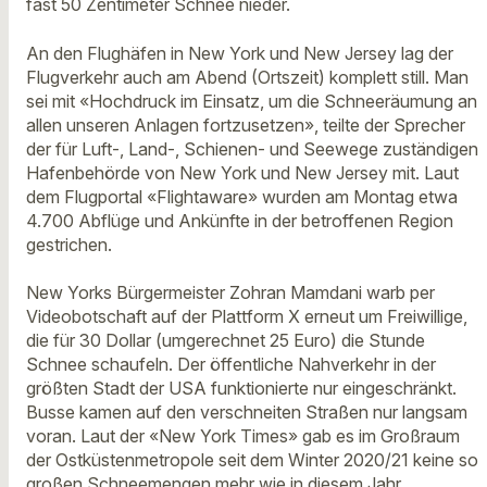
fast 50 Zentimeter Schnee nieder.
An den Flughäfen in New York und New Jersey lag der
Flugverkehr auch am Abend (Ortszeit) komplett still. Man
sei mit «Hochdruck im Einsatz, um die Schneeräumung an
allen unseren Anlagen fortzusetzen», teilte der Sprecher
der für Luft-, Land-, Schienen- und Seewege zuständigen
Hafenbehörde von New York und New Jersey mit. Laut
dem Flugportal «Flightaware» wurden am Montag etwa
4.700 Abflüge und Ankünfte in der betroffenen Region
gestrichen.
New Yorks Bürgermeister Zohran Mamdani warb per
Videobotschaft auf der Plattform X erneut um Freiwillige,
die für 30 Dollar (umgerechnet 25 Euro) die Stunde
Schnee schaufeln. Der öffentliche Nahverkehr in der
größten Stadt der USA funktionierte nur eingeschränkt.
Busse kamen auf den verschneiten Straßen nur langsam
voran. Laut der «New York Times» gab es im Großraum
der Ostküstenmetropole seit dem Winter 2020/21 keine so
großen Schneemengen mehr wie in diesem Jahr.