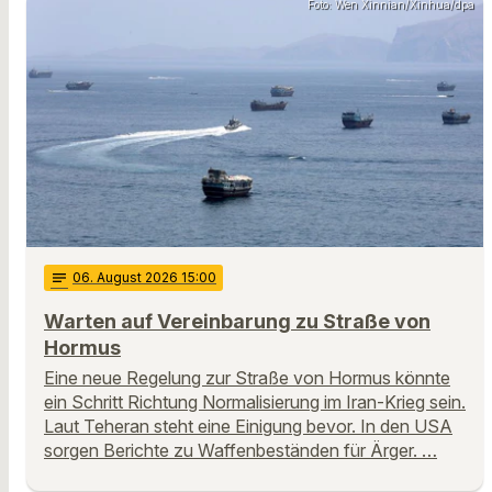
Foto: Wen Xinnian/Xinhua/dpa
notes
06
. August 2026 15:00
Warten auf Vereinbarung zu Straße von
Hormus
Eine neue Regelung zur Straße von Hormus könnte
ein Schritt Richtung Normalisierung im Iran-Krieg sein.
Laut Teheran steht eine Einigung bevor. In den USA
sorgen Berichte zu Waffenbeständen für Ärger. …