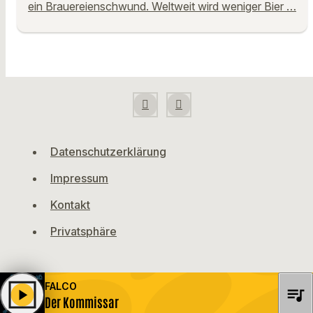
ein Brauereienschwund. Weltweit wird weniger Bier …
Datenschutzerklärung
Impressum
Kontakt
Privatsphäre
FALCO
queue_music
play_arrow
Der Kommissar