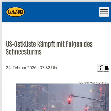
menu
US-Ostküste kämpft mit Folgen des
Schneesturms
headphones
chrome_reader_mode
24. Februar 2026
· 07:32 Uhr
Foto: Seth Wenig/AP/dpa