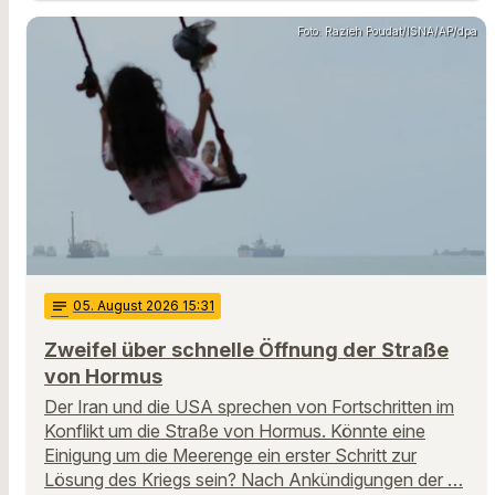
Foto: Razieh Poudat/ISNA/AP/dpa
notes
05
. August 2026 15:31
Zweifel über schnelle Öffnung der Straße
von Hormus
Der Iran und die USA sprechen von Fortschritten im
Konflikt um die Straße von Hormus. Könnte eine
Einigung um die Meerenge ein erster Schritt zur
Lösung des Kriegs sein? Nach Ankündigungen der …