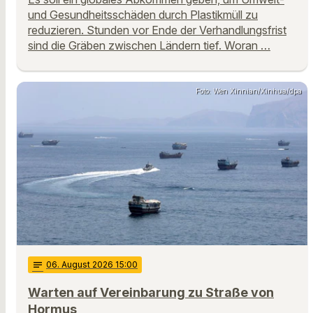
und Gesundheitsschäden durch Plastikmüll zu
reduzieren. Stunden vor Ende der Verhandlungsfrist
sind die Gräben zwischen Ländern tief. Woran …
Foto: Wen Xinnian/Xinhua/dpa
notes
06
. August 2026 15:00
Warten auf Vereinbarung zu Straße von
Hormus