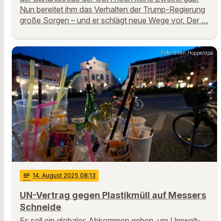
Nun bereitet ihm das Verhalten der Trump-Regierung
große Sorgen – und er schlägt neue Wege vor. Der …
Foto: Sven Hoppe/dpa
notes
14
. August 2025 08:13
UN-Vertrag gegen Plastikmüll auf Messers
Schneide
Es soll ein globales Abkommen geben, um Umwelt-