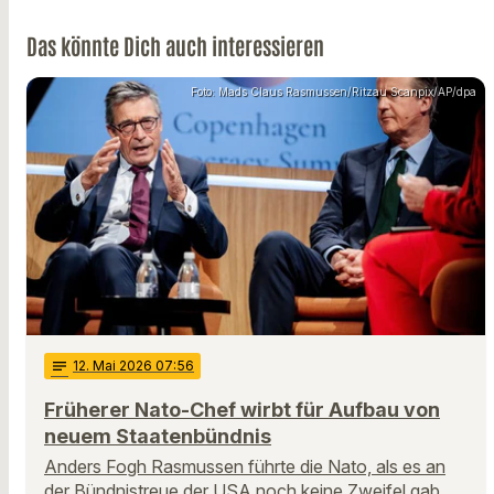
Das könnte Dich auch interessieren
Foto: Mads Claus Rasmussen/Ritzau Scanpix/AP/dpa
notes
12
. Mai 2026 07:56
Früherer Nato-Chef wirbt für Aufbau von
neuem Staatenbündnis
Anders Fogh Rasmussen führte die Nato, als es an
der Bündnistreue der USA noch keine Zweifel gab.