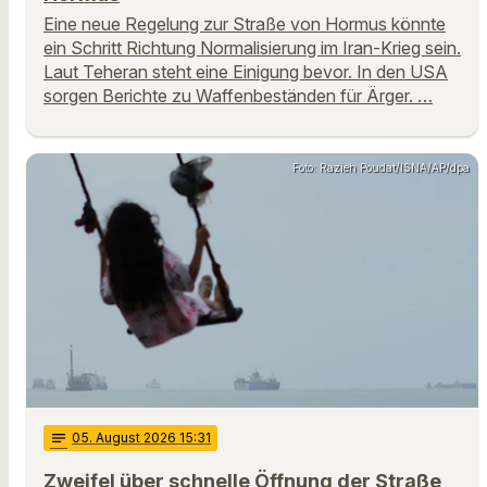
Eine neue Regelung zur Straße von Hormus könnte
ein Schritt Richtung Normalisierung im Iran-Krieg sein.
Laut Teheran steht eine Einigung bevor. In den USA
sorgen Berichte zu Waffenbeständen für Ärger. …
Foto: Razieh Poudat/ISNA/AP/dpa
notes
05
. August 2026 15:31
Zweifel über schnelle Öffnung der Straße