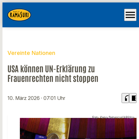
menu
Vereinte Nationen
USA können UN-Erklärung zu
Frauenrechten nicht stoppen
headphones
chrome_reader_mode
10. März 2026
· 07:01 Uhr
Foto: Kena Betancur/AP/dpa