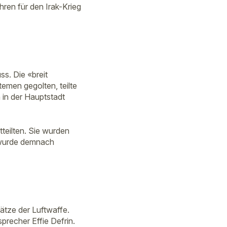
hren für den Irak-Krieg
ss. Die «breit
men gegolten, teilte
 in der Hauptstadt
itteilten. Sie wurden
t wurde demnach
ätze der Luftwaffe.
precher Effie Defrin.