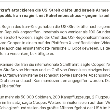
kraft attackieren die US-Streitkräfte und Israels Armee 
publik. Iran reagiert mit Raketenbeschuss – gegen Israel
it Beginn des Iran-Kriegs haben die US-Streitkräfte nach eige
hen Republik angegriffen. Innerhalb von weniger als 100 Stunde
iffe zerstört worden, sagte der Chef des US-Regionalkommand
rad Cooper, in einem auf der Plattform X veröffentlichten Vide
 sei auch das einsatzfähigste iranische U-Boot gewesen. Es g
te zu versenken, bekräftigte er.
kaniere der Iran die internationale Schifffahrt, sagte Cooper. 
der Straße von Hormus und im Golf von Oman kein einziges iran
he Luftabwehrsysteme beschädigt sowie Hunderte Abschussvor
n, Drohnen und auch Kommandozentren angegriffen worden. D
g überprüfen.
nun mehr als 50.000 Soldaten, 200 Kampfflugzeuge, 2 Flugzeu
m Einsatz, sagte Cooper. Weitere Einheiten seien auf dem We
chlagkraft und stellen das größte Militäraufgebot der USA im 