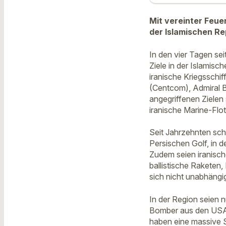
Mit vereinter Feuer
der Islamischen Re
In den vier Tagen se
Ziele in der Islamisc
iranische Kriegssch
(Centcom), Admiral B
angegriffenen Zielen
iranische Marine-Flot
Seit Jahrzehnten schi
Persischen Golf, in 
Zudem seien iranisc
ballistische Rakete
sich nicht unabhängi
In der Region seien 
Bomber aus den USA i
haben eine massive S