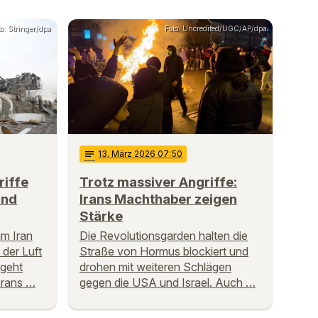
to: Stringer/dpa
Foto: Uncredited/UGC/AP/dpa
notes
13
. März 2026 07:50
riffe
Trotz massiver Angriffe:
und
Irans Machthaber zeigen
Stärke
im Iran
Die Revolutionsgarden halten die
 der Luft
Straße von Hormus blockiert und
 geht
drohen mit weiteren Schlägen
erans …
gegen die USA und Israel. Auch …