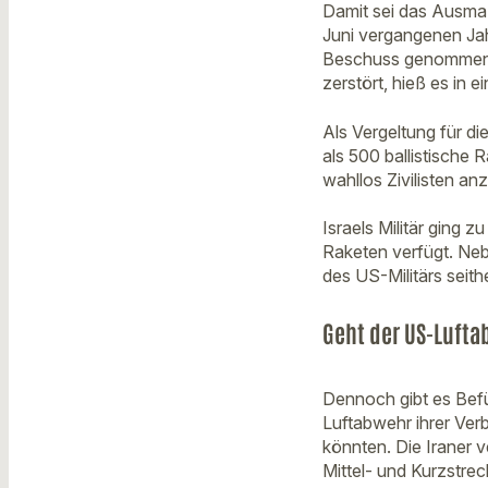
Damit sei das Ausmaß
Juni vergangenen Jahr
Beschuss genommen h
zerstört, hieß es in e
Als Vergeltung für d
als 500 ballistische
wahllos Zivilisten an
Israels Militär ging 
Raketen verfügt. Neb
des US-Militärs seith
Geht der US-Lufta
Dennoch gibt es Befü
Luftabwehr ihrer Ve
könnten. Die Iraner 
Mittel- und Kurzstre