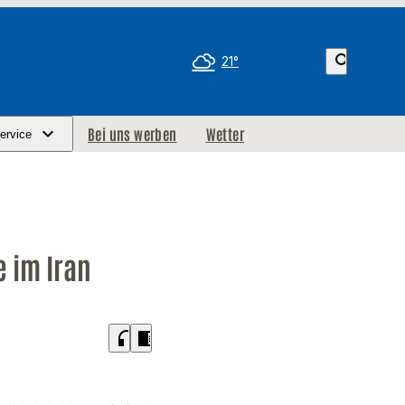
search
21°
Bei uns werben
Wetter
ervice
e im Iran
headphones
chrome_reader_mode