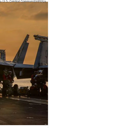
o: U.S. Central Command/AP/dpa