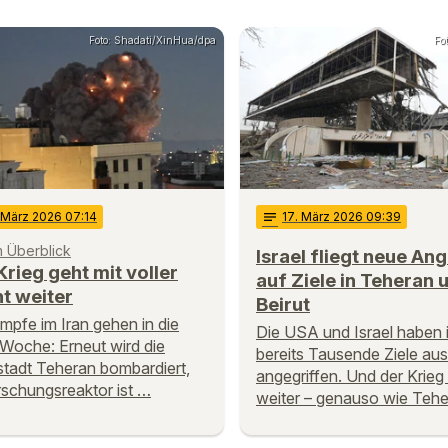
Foto: Shadati/XinHua/dpa
Fo
. März 2026 07:14
notes
17
. März 2026 09:39
m Überblick
Israel fliegt neue Ang
Krieg geht mit voller
auf Ziele in Teheran 
t weiter
Beirut
mpfe im Iran gehen in die
Die USA und Israel haben 
 Woche: Erneut wird die
bereits Tausende Ziele aus
tadt Teheran bombardiert,
angegriffen. Und der Krieg
rschungsreaktor ist …
weiter – genauso wie Teh