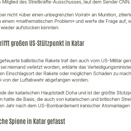
es Mitglied des Streitkräfte-Ausschusses, laut dem Sender CNN.
er nicht «über einen unbegrenzten Vorrat» an Munition, zitiert
 einem «mathematischen Problem» und werfe die Frage auf, w
 wieder aufstocken könnten.
rifft großen US-Stützpunkt in Katar
gefeuerte ballistische Rakete traf den auch vom US-Militär ge
 sei niemand verletzt worden, erklärte das Verteidigungsminist
 Einschlagsort der Rakete oder möglichen Schäden zu mache
sei von der Luftabwehr abgefangen worden.
nde der katarischen Hauptstadt Doha und ist der größte Stützp
 hatte die Basis, die auch von katarischen und britischen Strei
nen Jahr nach dem US-Bombardement iranischer Atomanlagen 
che Spione in Katar gefasst