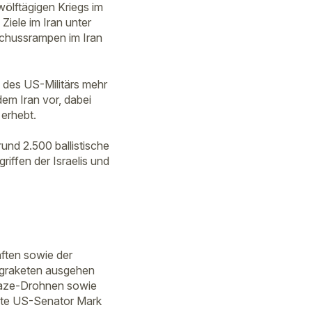
ölftägigen Kriegs im
Ziele im Iran unter
schussrampen im Iran
n des US-Militärs mehr
em Iran vor, dabei
 erhebt.
und 2.500 ballistische
ffen der Israelis und
äften sowie der
ngraketen ausgehen
ikaze-Drohnen sowie
rnte US-Senator Mark