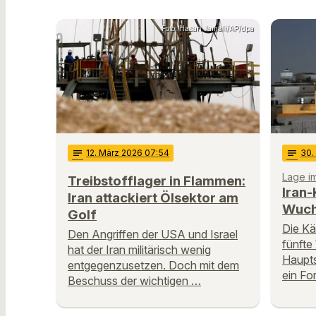
Foto: Hasan Jamali/AP/dpa
notes
12
. März 2026 07:54
notes
30
Lage i
Treibstofflager in Flammen:
Iran-
Iran attackiert Ölsektor am
Wuch
Golf
Die Kä
Den Angriffen der USA und Israel
fünfte
hat der Iran militärisch wenig
Haupts
entgegenzusetzen. Doch mit dem
ein Fo
Beschuss der wichtigen …