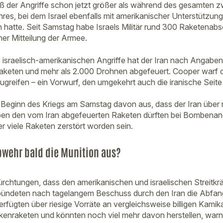
 der Angriffe schon jetzt größer als während des gesamten zw
es, bei dem Israel ebenfalls mit amerikanischer Unterstützung 
atte. Seit Samstag habe Israels Militär rund 300 Raketenab
iner Mitteilung der Armee.
ie israelisch-amerikanischen Angriffe hat der Iran nach Angabe
 Raketen und mehr als 2.000 Drohnen abgefeuert. Cooper warf d
zugreifen – ein Vorwurf, den umgekehrt auch die iranische Seite
zu Beginn des Kriegs am Samstag davon aus, dass der Iran über r
en den vom Iran abgefeuerten Raketen dürften bei Bombenangri
er viele Raketen zerstört worden sein.
bwehr bald die Munition aus?
rchtungen, dass den amerikanischen und israelischen Streitkr
rbündeten nach tagelangem Beschuss durch den Iran die Abfa
verfügten über riesige Vorräte an vergleichsweise billigen Kam
ckenraketen und könnten noch viel mehr davon herstellen, wa