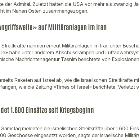
e der Admiral. Zuletzt hatten die USA vor mehr als zwanzig Ja
macht im Nahen Osten zusammengezogen.
Angriffswelle» auf Militäranlagen im Iran
 Streitkräfte nahmen erneut Militäranlagen im Iran unter Beschu
elle» habe unter anderem Abschussrampen und Luftabwehrsyste
iranische Nachrichtenagentur Tasnim berichtete von Explosionen
rseits Raketen auf Israel ab, wie die israelischen Streitkräfte m
efangen, wie die Zeitung «Times of Israel» berichtete. Verletz
ldet 1.600 Einsätze seit Kriegsbeginn
Samstag meldeten die israelischen Streitkräfte über 1.600 Eins
00 Geschosse eingesetzt worden, sagte der israelische Militärs