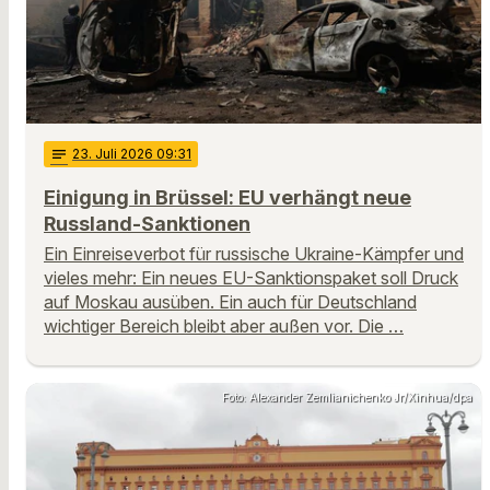
notes
23
. Juli 2026 09:31
Einigung in Brüssel: EU verhängt neue
Russland-Sanktionen
Ein Einreiseverbot für russische Ukraine-Kämpfer und
vieles mehr: Ein neues EU-Sanktionspaket soll Druck
auf Moskau ausüben. Ein auch für Deutschland
wichtiger Bereich bleibt aber außen vor. Die …
Foto: Alexander Zemlianichenko Jr/Xinhua/dpa