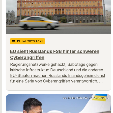
notes
13
. Juli 2026 17:28
EU sieht Russlands FSB hinter schweren
Cyberangriffen
Regierungsnetzwerke gehackt, Sabotage gegen
kritische Infrastruktur: Deutschland und die anderen
EU-Staaten machen Russlands Inlandsgeheimdienst
für eine Serie von Cyberangriffen verantwortlich. …
Foto: Metin Aktaş/Pool Anadolu/AP/dpa