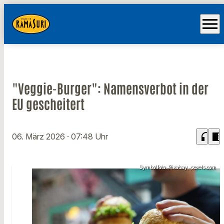
menu
"Veggie-Burger": Namensverbot in der
EU gescheitert
headphones
chrome_reader_mode
06. März 2026
· 07:48 Uhr
Symbolfoto: Pixabay, pexels.com