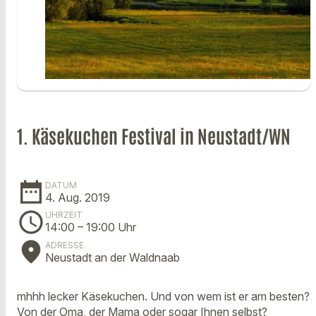
1. Käsekuchen Festival in Neustadt/WN
date_range
DATUM
4. Aug. 2019
schedule
UHRZEIT
14:00
– 19:00 Uhr
place
ADRESSE
Neustadt an der Waldnaab
mhhh lecker Käsekuchen. Und von wem ist er am besten?
Von der Oma, der Mama oder sogar Ihnen selbst?