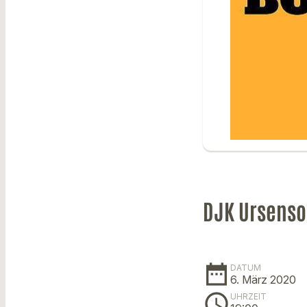
DJK Ursenso
date_range
DATUM
6. März 2020
schedule
UHRZEIT