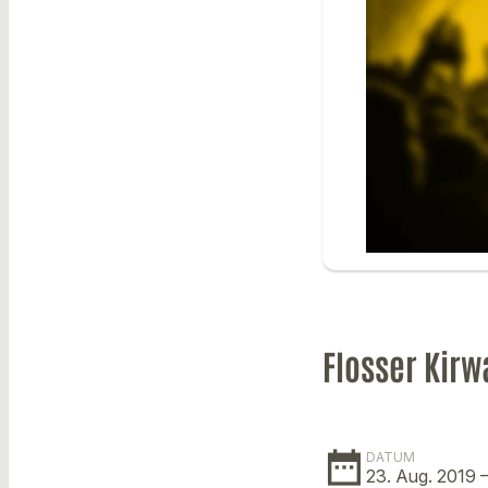
Flosser Kirw
date_range
DATUM
23. Aug. 2019