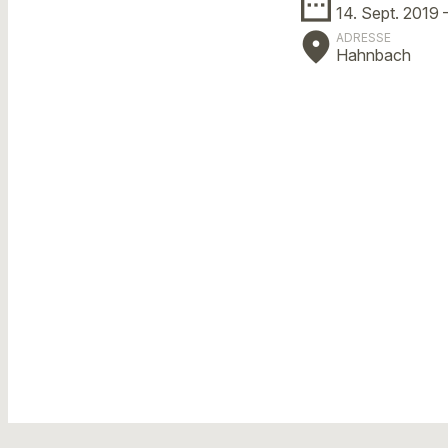
date_range
14. Sept. 2019
place
ADRESSE
Hahnbach