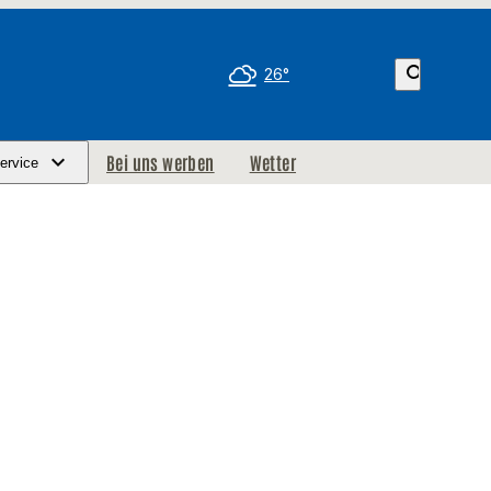
search
26°
Bei uns werben
Wetter
ervice