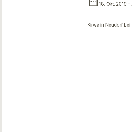
date_range
18. Okt. 2019
– 
Kirwa in Neudorf bei