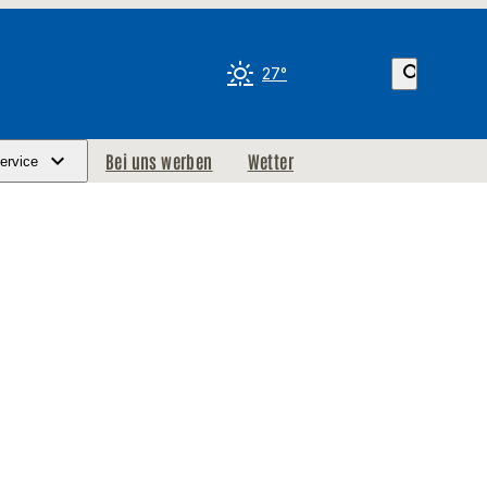
search
27°
Bei uns werben
Wetter
ervice