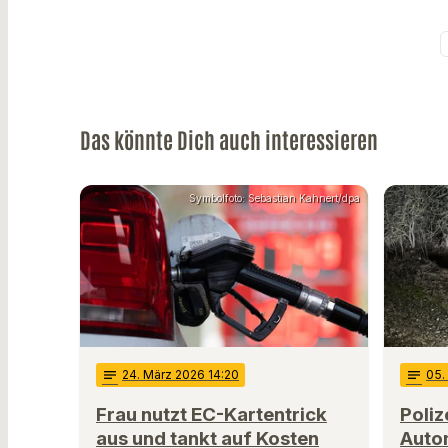
Das könnte Dich auch interessieren
Symbolfoto: Sebastian Kahnert/dpa
notes
24
. März 2026 14:20
notes
05
.
Frau nutzt EC-Kartentrick
Poliz
aus und tankt auf Kosten
Auto