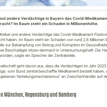
nd andere Verdächtige in Bayern das Covid-Medikament
acht? Im Raum steht ein Schaden in Millionenhöhe.
theker und andere Verdächtige das Covid-Medikament Paxlovid 
t haben. Im Raum steht ein Schaden von rund 2,6 Millionen E
elle zur Bekämpfung von Betrug und Korruption im Gesundheit
Zwei Beschuldigte sitzen demnach in Untersuchungshaft. Die Haf
orden, sagte ein Sprecher der Zentralstelle.
altschaft geht davon aus, dass die Verdächtigen im Jahr 2023
tige, vom Bund zentral beschaffte Medikament bestellt haben,
egebenen Verteilungsmechanismus“ an Zwischenhändler auf 
in München, Regensburg und Bamberg