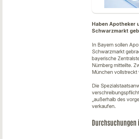
Haben Apotheker u
Schwarzmarkt gebr
In Bayern sollen Apo
Schwarzmarkt gebrach
bayerische Zentralst
Nürnberg mitteilte. 
München vollstreckt w
Die Spezialstaatsanw
verschreibungspflich
„außerhalb des vorg
verkaufen.
Durchsuchungen 