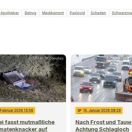
Apotheker
Betrug
Medikament
Paxlovid
Schaden
Schwarzma
Archivfoto: PP Oberpfalz
Foto: P
 Februar 2026 13:56
notes
15
. Januar 2026 08:29
ei fasst mutmaßliche
Nach Frost und Tauwe
matenknacker auf
Achtung Schlagloch