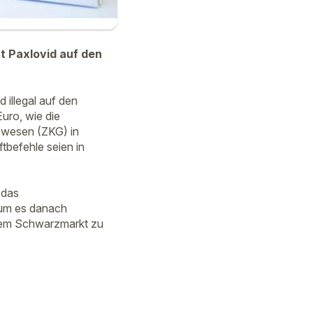
 Paxlovid auf den
illegal auf den
uro, wie die
swesen (ZKG) in
tbefehle seien in
 das
 um es danach
dem Schwarzmarkt zu