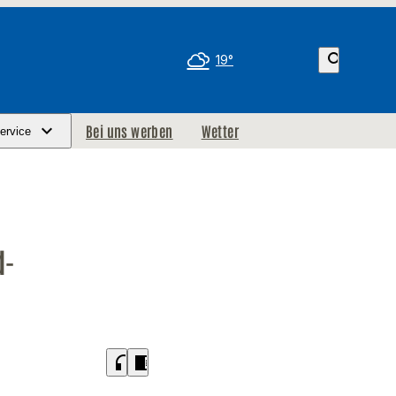
search
19°
Bei uns werben
Wetter
ervice
d-
headphones
chrome_reader_mode