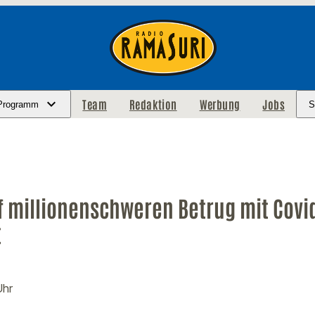
Team
Redaktion
Werbung
Jobs
Programm
S
f millionenschweren Betrug mit Covi
t
Uhr