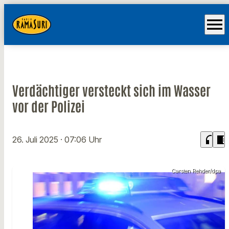
menu
Verdächtiger versteckt sich im Wasser
vor der Polizei
headphones
chrome_reader_mode
26. Juli 2025
· 07:06 Uhr
Carsten Rehder/dpa