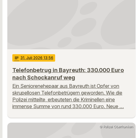
notes
31
. Juli 2026 13:56
Telefonbetrug in Bayreuth: 330.000 Euro
nach Schockanruf weg
Ein Seniorenehepaar aus Bayreuth ist Opfer von
skrupellosen Telefonbetrügern geworden. Wie die
Polizei mitteilte, erbeuteten die Kriminellen eine
immense Summe von rund 330.000 Euro. Neue …
© Polizei Oberfranken