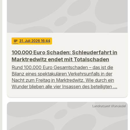
notes
31
. Juli 2026 16:44
100.000 Euro Schaden: Schleuderfahrt in
Marktredwitz endet mit Totalschaden
Rund 100.000 Euro Gesamtschaden – das ist die
Bilanz eines spektakulären Verkehrsunfalls in der
Nacht zum Freitag in Marktredwitz. Wie durch ein
Wunder blieben alle vier Insassen des beteiligten …
Landratsamt Wunsiedel