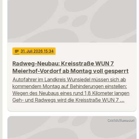
notes
31
. Juli 2026 15:34
Radweg-Neubau: Kreisstraße WUN 7
Meierhof-Vordorf ab Montag voll gesperrt
Autofahrer im Landkreis Wunsiedel müssen sich ab
kommendem Montag auf Behinderungen einstellen:
Wegen des Neubaus eines rund 1,8 Kilometer langen
Geh- und Radwegs wird die Kreisstraße WUN 7 …
CANVA/Ramasuri