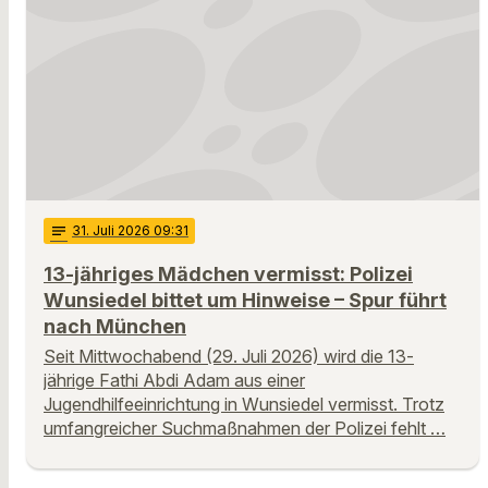
notes
31
. Juli 2026 09:31
13-jähriges Mädchen vermisst: Polizei
Wunsiedel bittet um Hinweise – Spur führt
nach München
Seit Mittwochabend (29. Juli 2026) wird die 13-
jährige Fathi Abdi Adam aus einer
Jugendhilfeeinrichtung in Wunsiedel vermisst. Trotz
umfangreicher Suchmaßnahmen der Polizei fehlt …