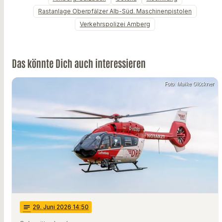
Rastanlage Oberpfälzer Alb-Süd. Maschinenpistolen
Verkehrspolizei Amberg
Das könnte Dich auch interessieren
Foto: Maike Glöckner
notes
29
. Juni 2026 14:50