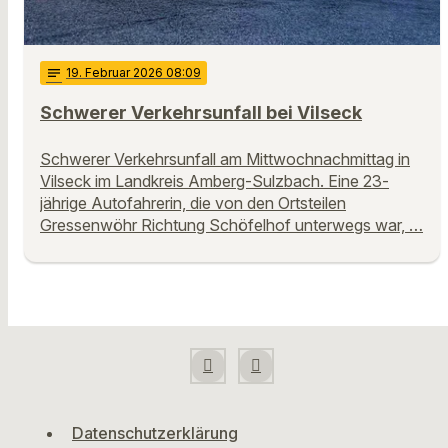
notes
19
. Februar 2026 08:09
Schwerer Verkehrsunfall bei Vilseck
Schwerer Verkehrsunfall am Mittwochnachmittag in
Vilseck im Landkreis Amberg-Sulzbach. Eine 23-
jährige Autofahrerin, die von den Ortsteilen
Gressenwöhr Richtung Schöfelhof unterwegs war, …
Datenschutzerklärung