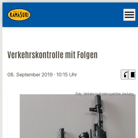
menu
Verkehrskontrolle mit Folgen
headphones
chrome_reader_mode
08. September 2019
· 10:15 Uhr
Foto: Verkehrspolizeiinspektion Amberg