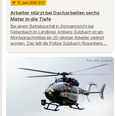
notes
17
. Juni 2026 12:17
Arbeiter stürzt bei Dacharbeiten sechs
Meter in die Tiefe
Bei einem Betriebsunfall in Atzmannsricht bei
Gebenbach im Landkreis Amberg-Sulzbach ist am
Montagnachmittag ein 20-jähriger Arbeiter verletzt
worden. Das teilt die Polizei Sulzbach-Rosenberg …
Foto: rolibi, pixelio.de