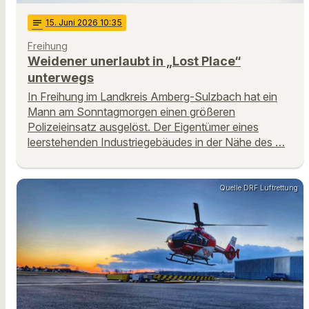
notes
15
. Juni 2026 10:35
Freihung
Weidener unerlaubt in „Lost Place“
unterwegs
In Freihung im Landkreis Amberg-Sulzbach hat ein
Mann am Sonntagmorgen einen größeren
Polizeieinsatz ausgelöst. Der Eigentümer eines
leerstehenden Industriegebäudes in der Nähe des …
Quelle DRF Luftrettung