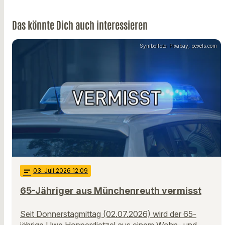
Das könnte Dich auch interessieren
Symbolfoto: Pixabay, pexels.com
notes
03
. Juli 2026 12:09
65-Jähriger aus Münchenreuth vermisst
Seit Donnerstagmittag (02.07.2026) wird der 65-
jährige Uwe Hopperdietzel aus einem Wohn- und