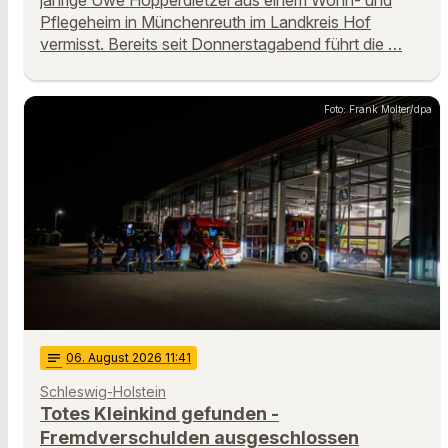
Pflegeheim in Münchenreuth im Landkreis Hof
vermisst. Bereits seit Donnerstagabend führt die …
Foto: Frank Molter/dpa
notes
06
. August 2026 11:41
Schleswig-Holstein
Totes Kleinkind gefunden -
Fremdverschulden ausgeschlossen