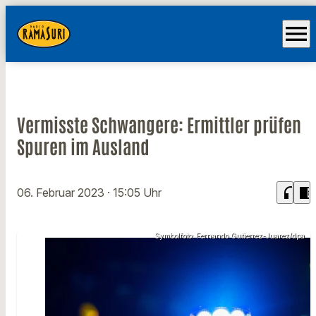
menu
Vermisste Schwangere: Ermittler prüfen
Spuren im Ausland
headphones
chrome_reader_mode
06. Februar 2023
· 15:05 Uhr
Symbolfoto: Fernando Gutierrez-Juarez/dpa