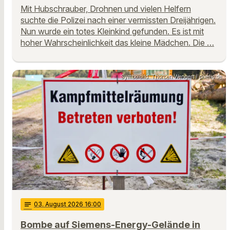
Mit Hubschrauber, Drohnen und vielen Helfern
suchte die Polizei nach einer vermissten Dreijährigen.
Nun wurde ein totes Kleinkind gefunden. Es ist mit
hoher Wahrscheinlichkeit das kleine Mädchen. Die …
Symbolbild: Thorben Wengert / pixelio.de
notes
03
. August 2026 16:00
Bombe auf Siemens-Energy-Gelände in