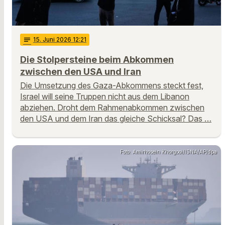
notes
15
. Juni 2026 12:21
Die Stolpersteine beim Abkommen
zwischen den USA und Iran
Die Umsetzung des Gaza-Abkommens steckt fest,
Israel will seine Truppen nicht aus dem Libanon
abziehen. Droht dem Rahmenabkommen zwischen
den USA und dem Iran das gleiche Schicksal? Das …
Foto: Amirhosein Khorgooi/ISNA/AP/dpa