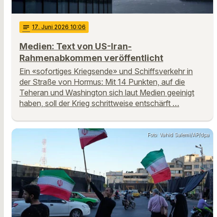
notes
17
. Juni 2026 10:06
Medien: Text von US-Iran-
Rahmenabkommen veröffentlicht
Ein «sofortiges Kriegsende» und Schiffsverkehr in
der Straße von Hormus: Mit 14 Punkten, auf die
Teheran und Washington sich laut Medien geeinigt
haben, soll der Krieg schrittweise entschärft …
Foto: Vahid Salemi/AP/dpa