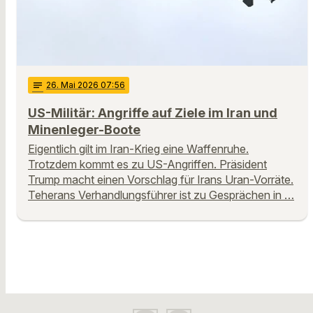
notes
26
. Mai 2026 07:56
US-Militär: Angriffe auf Ziele im Iran und
Minenleger-Boote
Eigentlich gilt im Iran-Krieg eine Waffenruhe.
Trotzdem kommt es zu US-Angriffen. Präsident
Trump macht einen Vorschlag für Irans Uran-Vorräte.
Teherans Verhandlungsführer ist zu Gesprächen in …