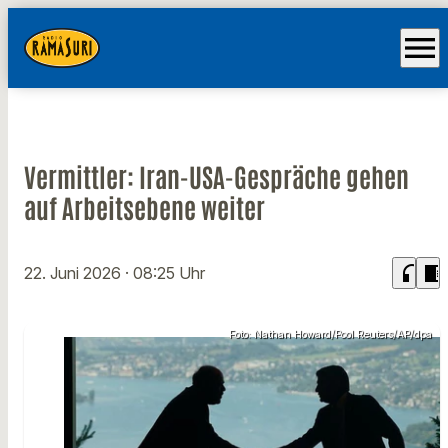
menu
Vermittler: Iran-USA-Gespräche gehen
auf Arbeitsebene weiter
headphones
chrome_reader_mode
22. Juni 2026
· 08:25 Uhr
Foto: Nathan Howard/Pool Reuters/AP/dpa