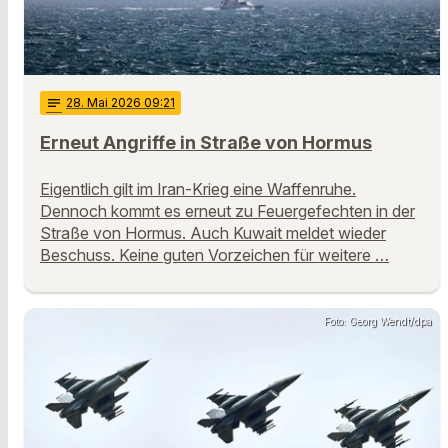
notes
28
. Mai 2026 09:21
Erneut Angriffe in Straße von Hormus
Eigentlich gilt im Iran-Krieg eine Waffenruhe.
Dennoch kommt es erneut zu Feuergefechten in der
Straße von Hormus. Auch Kuwait meldet wieder
Beschuss. Keine guten Vorzeichen für weitere …
Foto: Georg Wendt/dpa