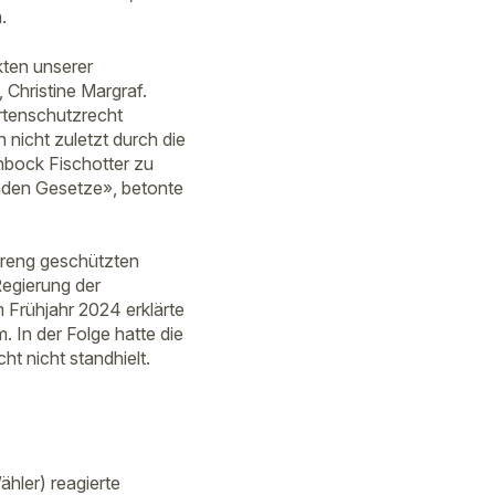
.
kten unserer
Christine Margraf.
rtenschutzrecht
nicht zuletzt durch die
nbock Fischotter zu
enden Gesetze», betonte
treng geschützten
Regierung der
 Frühjahr 2024 erklärte
 In der Folge hatte die
t nicht standhielt.
ähler) reagierte