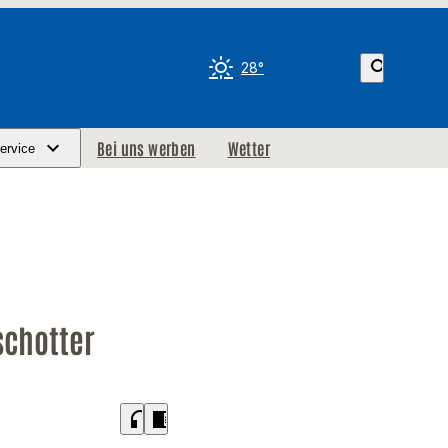
search
28°
Bei uns werben
Wetter
ervice
schotter
headphones
chrome_reader_mode