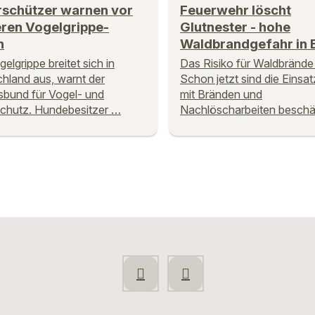
rschützer warnen vor
Feuerwehr löscht
eren Vogelgrippe-
Glutnester - hohe
n
Waldbrandgefahr in 
elgrippe breitet sich in
Das Risiko für Waldbrände 
hland aus, warnt der
Schon jetzt sind die Einsat
bund für Vogel- und
mit Bränden und
chutz. Hundebesitzer …
Nachlöscharbeiten beschäf