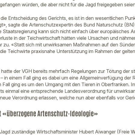
gefangen würden, die aber nicht für die Jagd freigegeben seien
 die Entscheidung des Gerichts, es ist in den wesentlichen Pun
t», sagte die Artenschutzexpertin des Bund Naturschutz (BN), 
 Staatsregierung kann sich nicht einfach über europäisches A
luste in der Teichwirtschaft hätten viele Ursachen und nähmen 
hr zu. «Statt sich mit unwirksamen Maßnahmen auf den Sünde
 die Teichwirte praxisnahe Unterstützung im Rahmen der gelt
 hatte der VGH bereits mehrfach Regelungen zur Tötung der s
 – in einem Fall ging es dabei um eine Allgemeinverfügung der 
n Fall ging es um den Umgang mit den Tieren in Oberfranken. Im
s einmal eine entsprechende Landesverordnung für unwirksam.
neue Verordnung erlassen, welche nun aber ebenfalls vor Gerich
rt «überzogene Artenschutz-Ideologie»
 Jagd zuständige Wirtschaftsminister Hubert Aiwanger (Freie W