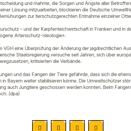
ntscheidung und mahnte, die Sorgen und Ängste aller Betroffe
n einer Lösung mitzuarbeiten, blockieren die Deutsche Umwelthi
Bemühungen zur tierschutzgerechten Entnahme einzelner Otter
rschutz – und der Karpfenteichwirtschaft in Franken und in d
erzogene Artenschutz-Ideologie».
om VGH eine Überprüfung der Änderung der jagdrechtlichen 
yerische Staatsregierung versuche seit Jahren, sich über europ
wegzusetzen, kritisierten die Verbände.
ungen und das Fangen der Tiere gefährde, dass sich die ehema
 in Bayern weiter stabilisieren könne. Die Umweltschützer stör
ng auch Jungtiere geschossen werden konnten. Beim Fangen mi
ch. (dpa)