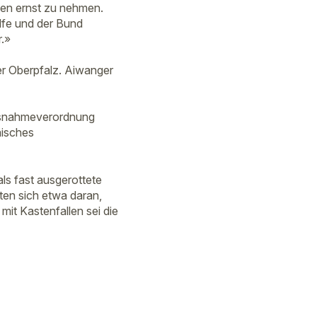
nen ernst zu nehmen.
lfe und der Bund
.»
er Oberpfalz. Aiwanger
Ausnahmeverordnung
äisches
ls fast ausgerottete
ten sich etwa daran,
t Kastenfallen sei die