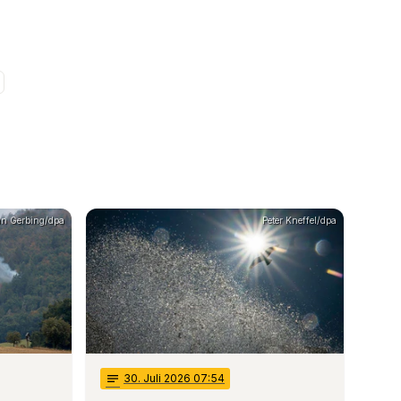
ian Gerbing/dpa
Peter Kneffel/dpa
notes
30
. Juli 2026 07:54