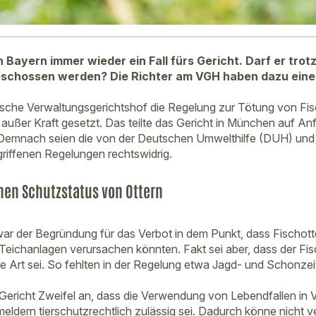
in Bayern immer wieder ein Fall fürs Gericht. Darf er tro
schossen werden? Die Richter am VGH haben dazu eine 
ische Verwaltungsgerichtshof die Regelung zur Tötung von Fisc
g außer Kraft gesetzt. Das teilte das Gericht in München auf A
 Demnach seien die von der Deutschen Umwelthilfe (DUH) un
riffenen Regelungen rechtswidrig.
hen Schutzstatus von Ottern
war der Begründung für das Verbot in dem Punkt, dass Fischo
eichanlagen verursachen könnten. Fakt sei aber, dass der Fis
e Art sei. So fehlten in der Regelung etwa Jagd- und Schonzei
ericht Zweifel an, dass die Verwendung von Lebendfallen in 
eldern tierschutzrechtlich zulässig sei. Dadurch könne nicht v