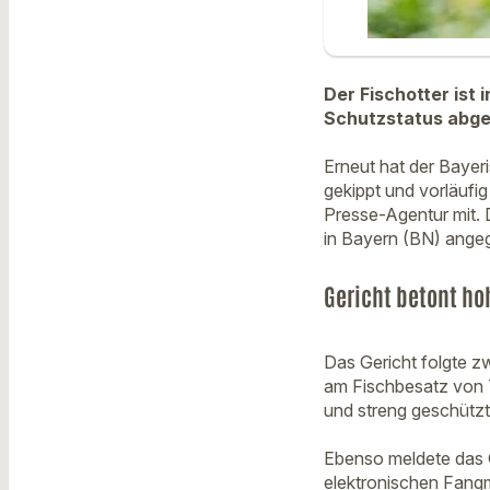
Der Fischotter ist 
Schutzstatus abge
Erneut hat der Bayer
gekippt und vorläufi
Presse-Agentur mit.
in Bayern (BN) angeg
Gericht betont ho
Das Gericht folgte z
am Fischbesatz von T
und streng geschützt
Ebenso meldete das G
elektronischen Fangm