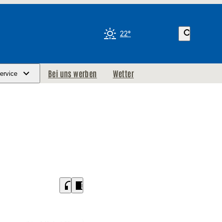
search
22°
Bei uns werben
Wetter
ervice
headphones
chrome_reader_mode