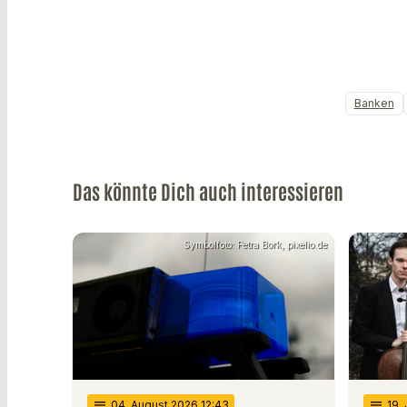
Banken
Das könnte Dich auch interessieren
Symbolfoto: Petra Bork, pixelio.de
notes
04
. August 2026 12:43
notes
19
.