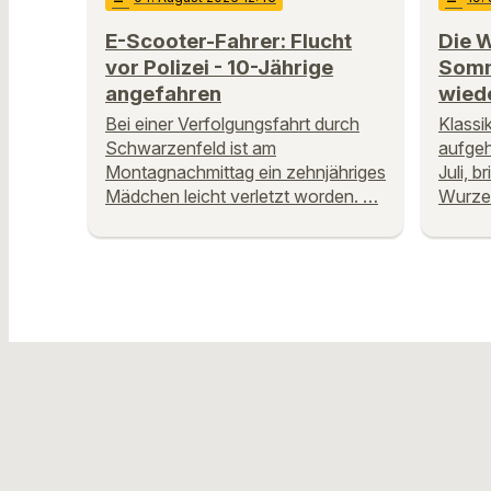
E-Scooter-Fahrer: Flucht
Die 
vor Polizei - 10-Jährige
Somm
angefahren
wied
Bei einer Verfolgungsfahrt durch
Klassi
Schwarzenfeld ist am
aufgeh
Montagnachmittag ein zehnjähriges
Juli, b
Mädchen leicht verletzt worden. …
Wurze