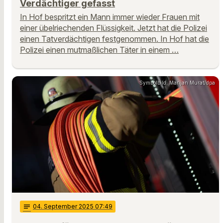
Verdächtiger gefasst
In Hof bespritzt ein Mann immer wieder Frauen mit
einer übelriechenden Flüssigkeit. Jetzt hat die Polizei
einen Tatverdächtigen festgenommen. In Hof hat die
Polizei einen mutmaßlichen Täter in einem …
Symbolbild: Marijan Murat/dpa
notes
04
. September 2025 07:49