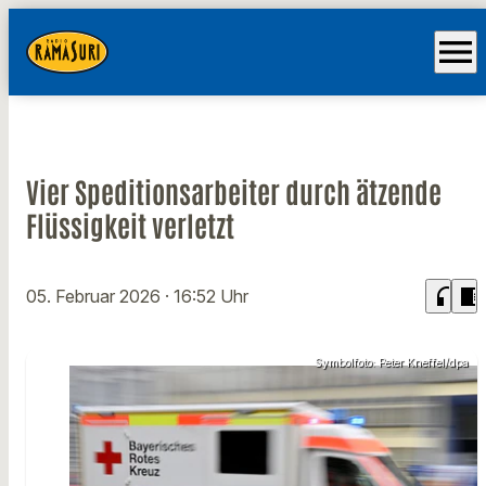
menu
Vier Speditionsarbeiter durch ätzende
Flüssigkeit verletzt
headphones
chrome_reader_mode
05. Februar 2026
· 16:52 Uhr
Symbolfoto: Peter Kneffel/dpa