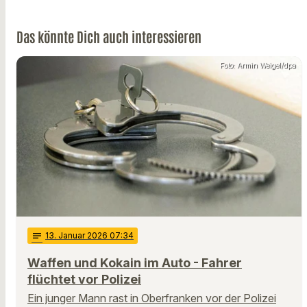
Das könnte Dich auch interessieren
Foto: Armin Weigel/dpa
notes
13
. Januar 2026 07:34
Waffen und Kokain im Auto - Fahrer
flüchtet vor Polizei
Ein junger Mann rast in Oberfranken vor der Polizei