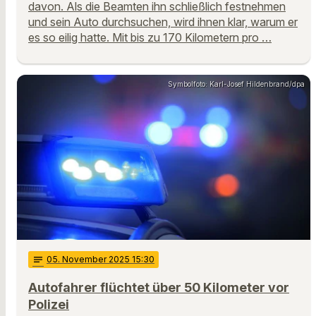
davon. Als die Beamten ihn schließlich festnehmen
und sein Auto durchsuchen, wird ihnen klar, warum er
es so eilig hatte. Mit bis zu 170 Kilometern pro …
Symbolfoto: Karl-Josef Hildenbrand/dpa
notes
05
. November 2025 15:30
Autofahrer flüchtet über 50 Kilometer vor
Polizei