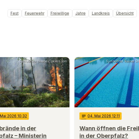
Fest
Feuerwehr
Freiwillige
Jahre
Landkreis
Übersicht
Symbolfoto: pixabay, pexels.com
Symbolfoto: Rainer Stu
 Mai 2026 10:32
notes
04
. Mai 2026 12:11
brände in der
Wann öffnen die Fre
falz – Ministerin
in der Oberpfalz?