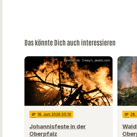
Das könnte Dich auch interessieren
Symbolfoto: Owayn, pexels.com
notes
18
. Juni 2026 05:10
notes
28
.
Johannisfeste in der
Wald
Oberpfalz
Oberp