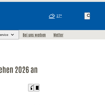
search
27°
Bei uns werben
Wetter
ervice
tehen 2026 an
headphones
chrome_reader_mode