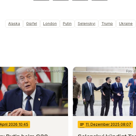
Alaska
Gipfel
London
Putin
Selenskyi
Trump
Ukraine
Mark Schiefelbein/AP/dpa
Foto: K
 April 2026 10:45
notes
11
. Dezember 2025 08:07