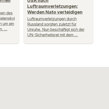
effen
USA nach
Luftraumverletzungen:
Werden Nato verteidigen
ben des
Selenskyj
Luftraumverletzungen durch
n um ein
Russland sorgten zuletzt für
n. …
Unruhe. Nun beschäftigt sich der
UN-Sicherheitsrat mit dem …