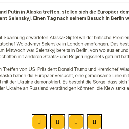
d Putin in Alaska treffen, stellen sich die Europäer dem
ent Selenskyj. Einen Tag nach seinem Besuch in Berlin w
 Spannung erwarteten Alaska-Gipfel will der britische Premier
aatschef Wolodymyr Selenskyj in London empfangen. Das best
Am Mittwoch war Selenskyj bereits in Berlin, von wo aus er un
schalten mit anderen Staats- und Regierungschefs geführt hat
m Treffen von US-Präsident Donald Trump und Kremlchef Wladi
laska haben die Europäer versucht, eine gemeinsame Linie mi
ät mit der Ukraine demonstriert. Es besteht die Sorge, dass sic
er Ukraine an Russland verständigen könnten, die Kiew strikt a