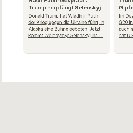
Nach Putin-Gespräch:
Trum
Trump empfängt Selenskyj
Gipfe
Donald Trump hat Wladimir Putin,
Im Dez
der Krieg gegen die Ukraine führt, in
G20 in
Alaska eine Bühne geboten. Jetzt
auch m
kommt Wolodymyr Selenskyj ins …
hat US