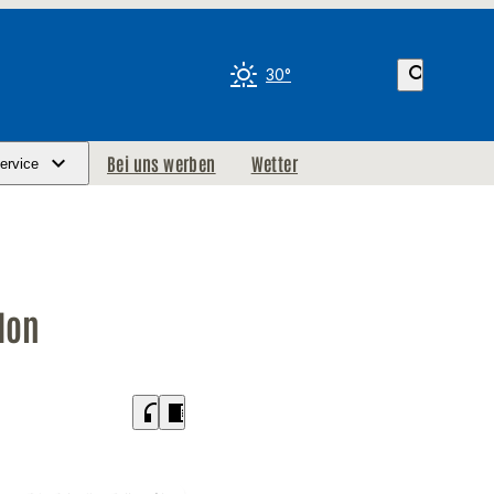
search
30°
Bei uns werben
Wetter
ervice
don
headphones
chrome_reader_mode