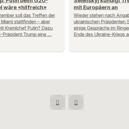
p: Putin beim G20-
Selenskyj kündigt Tr
l wäre «hilfreich»
mit Europäern an
ember soll das Treffen der
Wieder stehen nach Anga
 Miami stattfinden – aber
ukrainischen Präsidenten 
it Kremlchef Putin? Dazu
einige Gespräche im Ringe
-Präsident Trump eine …
Ende des Ukraine-Kriegs a