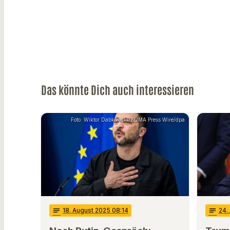
Das könnte Dich auch interessieren
Foto: Wiktor Dabkowski/ZUMA Press Wire/dpa
notes
18
. August 2025 08:14
notes
24
.