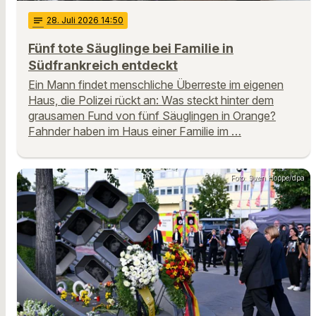
notes
28
. Juli 2026 14:50
Fünf tote Säuglinge bei Familie in
Südfrankreich entdeckt
Ein Mann findet menschliche Überreste im eigenen
Haus, die Polizei rückt an: Was steckt hinter dem
grausamen Fund von fünf Säuglingen in Orange?
Fahnder haben im Haus einer Familie im …
Foto: Sven Hoppe/dpa