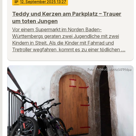
notes
12
. September 2025 13:27
Teddy und Kerzen am Parkplatz – Trauer
um toten Jungen
Vor einem Supermarkt im Norden Baden-
Württembergs geraten zwei Jugendliche mit zwei
Kindern in Streit. Als die Kinder mit Fahrrad und
Tretroller wegfahren, kommt es zu einer tödlichen …
Foto: Thibaud Moritz/AFP/dpa