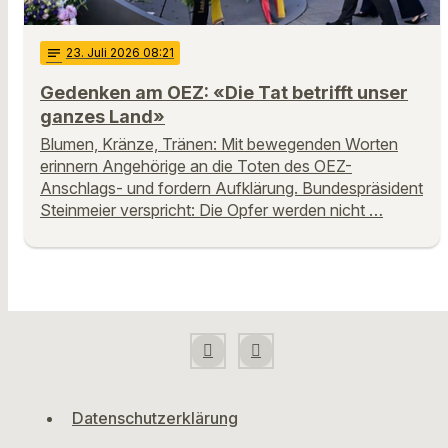
notes
23
. Juli 2026 08:21
Gedenken am OEZ: «Die Tat betrifft unser
ganzes Land»
Blumen, Kränze, Tränen: Mit bewegenden Worten
erinnern Angehörige an die Toten des OEZ-
Anschlags- und fordern Aufklärung. Bundespräsident
Steinmeier verspricht: Die Opfer werden nicht …
Datenschutzerklärung