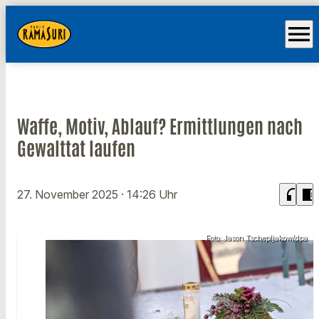
menu
Waffe, Motiv, Ablauf? Ermittlungen nach
Gewalttat laufen
headphones
chrome_reader_mode
27. November 2025
· 14:26 Uhr
Foto: Jason Tschepljakow/dpa