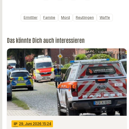
Ermittler
Familie
Mord
Reutlingen
Waffe
Das könnte Dich auch interessieren
Foto: NWM-TV/dpa
notes
29
. Juni 2026 15:24