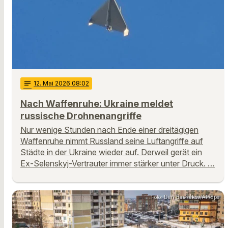
notes
12
. Mai 2026 08:02
Nach Waffenruhe: Ukraine meldet
russische Drohnenangriffe
Nur wenige Stunden nach Ende einer dreitägigen
Waffenruhe nimmt Russland seine Luftangriffe auf
Städte in der Ukraine wieder auf. Derweil gerät ein
Ex-Selenskyj-Vertrauter immer stärker unter Druck. …
Foto: Dan Bashakov/AP/dpa