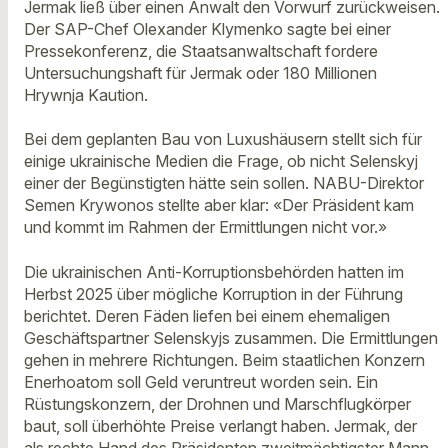
Jermak ließ über einen Anwalt den Vorwurf zurückweisen.
Der SAP-Chef Olexander Klymenko sagte bei einer
Pressekonferenz, die Staatsanwaltschaft fordere
Untersuchungshaft für Jermak oder 180 Millionen
Hrywnja Kaution.
Bei dem geplanten Bau von Luxushäusern stellt sich für
einige ukrainische Medien die Frage, ob nicht Selenskyj
einer der Begünstigten hätte sein sollen. NABU-Direktor
Semen Krywonos stellte aber klar: «Der Präsident kam
und kommt im Rahmen der Ermittlungen nicht vor.»
Die ukrainischen Anti-Korruptionsbehörden hatten im
Herbst 2025 über mögliche Korruption in der Führung
berichtet. Deren Fäden liefen bei einem ehemaligen
Geschäftspartner Selenskyjs zusammen. Die Ermittlungen
gehen in mehrere Richtungen. Beim staatlichen Konzern
Enerhoatom soll Geld veruntreut worden sein. Ein
Rüstungskonzern, der Drohnen und Marschflugkörper
baut, soll überhöhte Preise verlangt haben. Jermak, der
als rechte Hand des Präsidenten zweitmächtigster Mann