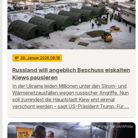
notes
30
. Januar 2026 08:18
Russland will angeblich Beschuss eiskalten
Kiews pausieren
In der Ukraine leiden Millionen unter den Strom- und
Wärmenetzausfällen wegen russischer Angriffe. Nun
soll zumindest die Hauptstadt Kiew erst einmal
verschont werden – sagt US-Präsident Trump. Für …
Foto: Danylo Antoniuk/AP/dpa