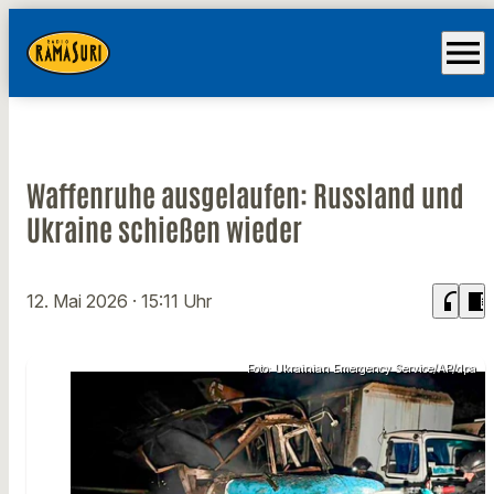
menu
Waffenruhe ausgelaufen: Russland und
Ukraine schießen wieder
headphones
chrome_reader_mode
12. Mai 2026
· 15:11 Uhr
Foto: Ukrainian Emergency Service/AP/dpa