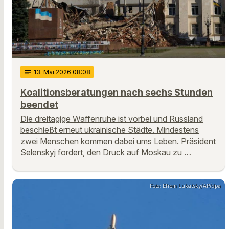
notes
13
. Mai 2026 08:08
Koalitionsberatungen nach sechs Stunden
beendet
Die dreitägige Waffenruhe ist vorbei und Russland
beschießt erneut ukrainische Städte. Mindestens
zwei Menschen kommen dabei ums Leben. Präsident
Selenskyj fordert, den Druck auf Moskau zu …
Foto: Efrem Lukatsky/AP/dpa