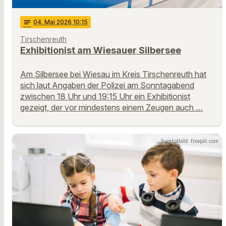
notes
04
. Mai 2026 10:15
Tirschenreuth
Exhibitionist am Wiesauer Silbersee
Am Silbersee bei Wiesau im Kreis Tirschenreuth hat
sich laut Angaben der Polizei am Sonntagabend
zwischen 18 Uhr und 19:15 Uhr ein Exhibitionist
gezeigt, der vor mindestens einem Zeugen auch …
Symbolbild: freepik.com