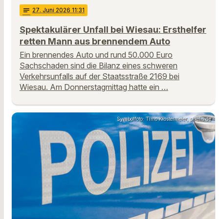
notes
27
. Juni 2026 11:31
Spektakulärer Unfall bei Wiesau: Ersthelfer
retten Mann aus brennendem Auto
Ein brennendes Auto und rund 50.000 Euro
Sachschaden sind die Bilanz eines schweren
Verkehrsunfalls auf der Staatsstraße 2169 bei
Wiesau. Am Donnerstagmittag hatte ein …
Symbolfoto: Timo Klostermeier, pixelio.de