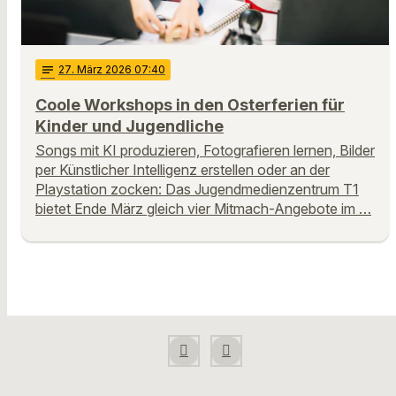
notes
27
. März 2026 07:40
Coole Workshops in den Osterferien für
Kinder und Jugendliche
Songs mit KI produzieren, Fotografieren lernen, Bilder
per Künstlicher Intelligenz erstellen oder an der
Playstation zocken: Das Jugendmedienzentrum T1
bietet Ende März gleich vier Mitmach-Angebote im …