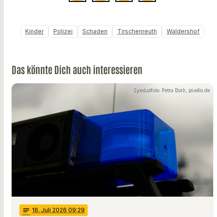
Kinder
Polizei
Schaden
Tirschenreuth
Waldershof
Das könnte Dich auch interessieren
Symbolfoto: Petra Bork, pixelio.de
notes
16
. Juli 2026 09:29