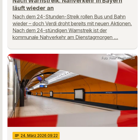
Nach Warnstreik: Nahverkehr in Bayern
läuft wieder an
Nach dem 24-Stunden-Streik rollen Bus und Bahn
wieder – doch Verdi droht bereits mit neuen Aktionen.
Nach dem 24-stündigen Warnstreik ist der
kommunale Nahverkehr am Dienstagmorgen …
Foto: Peter Kneffel/dpa
notes
24
. März 2026 09:22