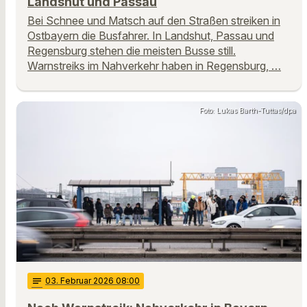
Landshut und Passau
Bei Schnee und Matsch auf den Straßen streiken in
Ostbayern die Busfahrer. In Landshut, Passau und
Regensburg stehen die meisten Busse still.
Warnstreiks im Nahverkehr haben in Regensburg, …
Foto: Lukas Barth-Tuttas/dpa
notes
03
. Februar 2026 08:00