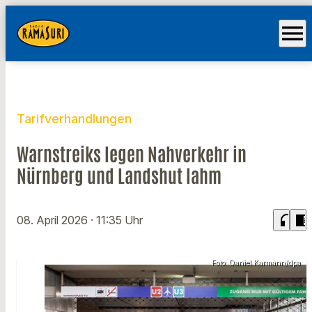
menu
Tarifverhandlungen
Warnstreiks legen Nahverkehr in
Nürnberg und Landshut lahm
headphones
chrome_reader_mode
08. April 2026
· 11:35 Uhr
Foto: Daniel Karmann/dpa