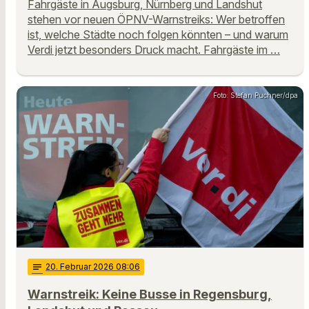
Fahrgäste in Augsburg, Nürnberg und Landshut
stehen vor neuen ÖPNV-Warnstreiks: Wer betroffen
ist, welche Städte noch folgen könnten – und warum
Verdi jetzt besonders Druck macht. Fahrgäste im …
Foto: Stefan Puchner/dpa
notes
20
. Februar 2026 08:06
Warnstreik: Keine Busse in Regensburg,