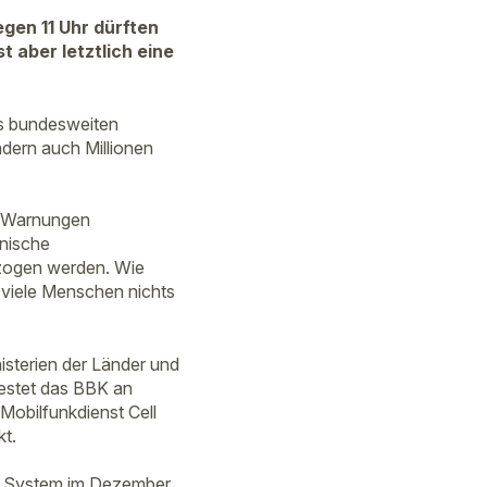
en 11 Uhr dürften
 aber letztlich eine
es bundesweiten
ndern auch Millionen
r Warnungen
hnische
rzogen werden. Wie
s viele Menschen nichts
sterien der Länder und
estet das BBK an
obilfunkdienst Cell
t.
das System im Dezember