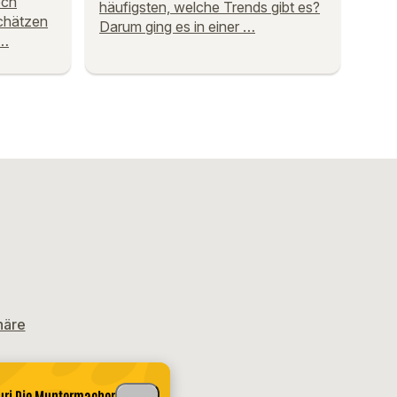
och
häufigsten, welche Trends gibt es?
chätzen
Darum ging es in einer …
 …
häre
ri Die Muntermacher