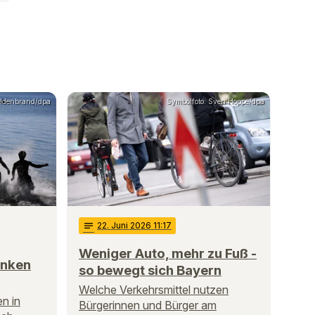
Hildenbrand/dpa
Symbolfoto: Sven Hoppe/dpa
notes
22
. Juni 2026 11:17
Weniger Auto, mehr zu Fuß -
anken
so bewegt sich Bayern
Welche Verkehrsmittel nutzen
n in
Bürgerinnen und Bürger am