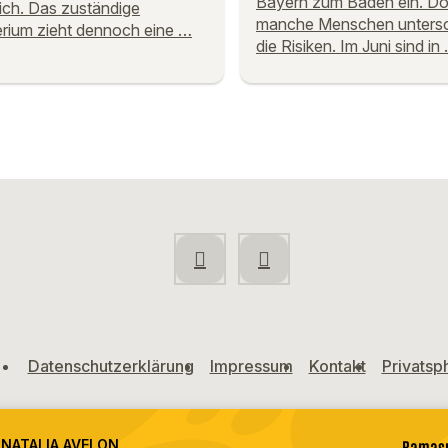
Bayern zum Baden ein. D
eich. Das zuständige
manche Menschen unters
erium zieht dennoch eine …
die Risiken. Im Juni sind in
Datenschutzerklärung
Impressum
Kontakt
Privatsp
 NATALIA AVELON
Ramasu