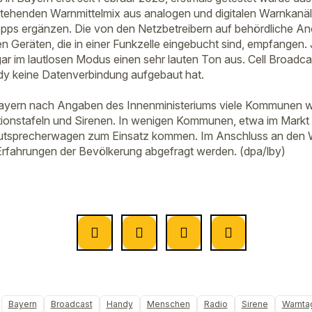
stehenden Warnmittelmix aus analogen und digitalen Warnkanäl
pps ergänzen. Die von den Netzbetreibern auf behördliche An
en Geräten, die in einer Funkzelle eingebucht sind, empfangen
ar im lautlosen Modus einen sehr lauten Ton aus. Cell Broadcas
y keine Datenverbindung aufgebaut hat.
 Bayern nach Angaben des Innenministeriums viele Kommunen we
ationstafeln und Sirenen. In wenigen Kommunen, etwa im Markt
tsprecherwagen zum Einsatz kommen. Im Anschluss an den Wa
Erfahrungen der Bevölkerung abgefragt werden. (dpa/lby)
Bayern
Broadcast
Handy
Menschen
Radio
Sirene
Warnta