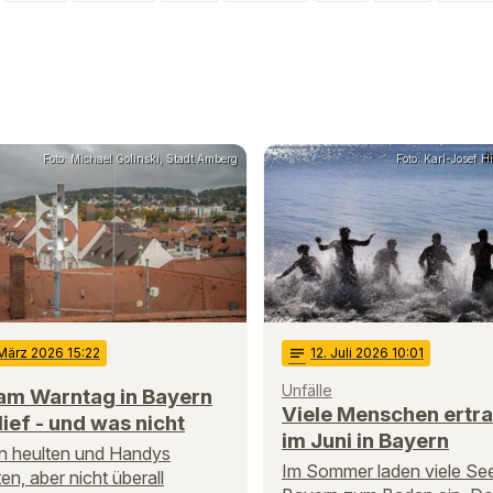
Foto: Michael Golinski, Stadt Amberg
Foto: Karl-Josef 
 März 2026 15:22
notes
12
. Juli 2026 10:01
Unfälle
am Warntag in Bayern
Viele Menschen ertr
lief - und was nicht
im Juni in Bayern
n heulten und Handys
Im Sommer laden viele See
ten, aber nicht überall