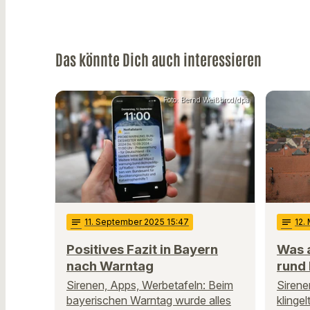
Das könnte Dich auch interessieren
Foto: Bernd Weißbrod/dpa
notes
11
. September 2025 15:47
notes
12
.
Positives Fazit in Bayern
Was 
nach Warntag
rund 
Sirenen, Apps, Werbetafeln: Beim
Sirene
bayerischen Warntag wurde alles
klingel