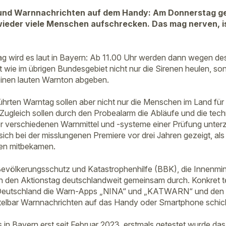
und Warnnachrichten auf dem Handy: Am Donnerstag geg
wieder viele Menschen aufschrecken. Das mag nerven, ist
g wird es laut in Bayern: Ab 11.00 Uhr werden dann wegen d
t wie im übrigen Bundesgebiet nicht nur die Sirenen heulen, so
einen lauten Warnton abgeben.
hrten Warntag sollen aber nicht nur die Menschen im Land fü
. Zugleich sollen durch den Probealarm die Abläufe und die tec
er verschiedenen Warnmittel und -systeme einer Prüfung unte
e sich bei der misslungenen Premiere vor drei Jahren gezeigt, al
en mitbekamen.
völkerungsschutz und Katastrophenhilfe (BBK), die Innenmini
 den Aktionstag deutschlandweit gemeinsam durch. Konkret t
Deutschland die Warn-Apps „NINA“ und „KATWARN“ und den M
telbar Warnnachrichten auf das Handy oder Smartphone schick
es in Bayern erst seit Februar 2023, erstmals getestet wurde 