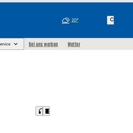
search
20°
Bei uns werben
Wetter
ervice
headphones
chrome_reader_mode