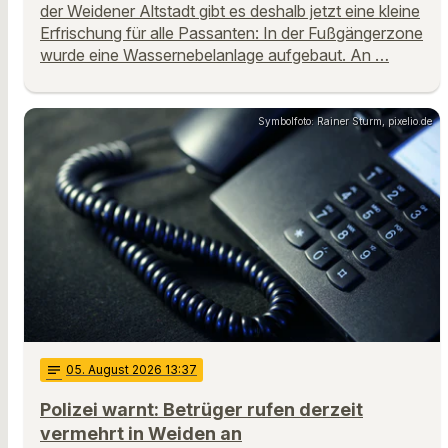
der Weidener Altstadt gibt es deshalb jetzt eine kleine
Erfrischung für alle Passanten: In der Fußgängerzone
wurde eine Wassernebelanlage aufgebaut. An …
Symbolfoto: Rainer Sturm, pixelio.de
notes
05
. August 2026 13:37
Polizei warnt: Betrüger rufen derzeit
vermehrt in Weiden an