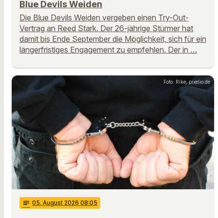
Blue Devils Weiden
Die Blue Devils Weiden vergeben einen Try-Out-
Vertrag an Reed Stark. Der 26-jährige Stürmer hat
damit bis Ende September die Möglichkeit, sich für ein
längerfristiges Engagement zu empfehlen. Der in …
Foto: Rike, pixelio.de
notes
05
. August 2026 08:05