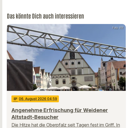
Das könnte Dich auch interessieren
Foto: RR
notes
06
. August 2026 04:59
Angenehme Erfrischung für Weidener
Altstadt-Besucher
Die Hitze hat die Oberpfalz seit Tagen fest im Griff. In