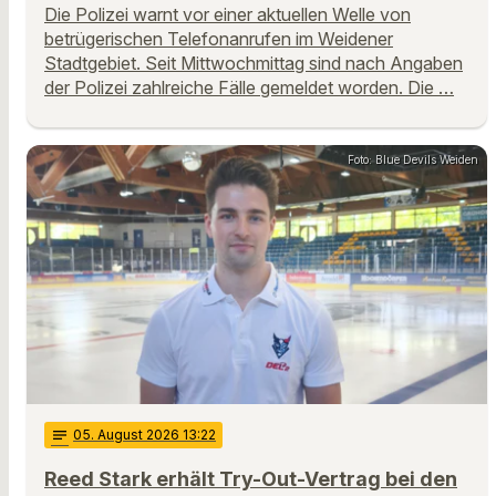
Die Polizei warnt vor einer aktuellen Welle von
betrügerischen Telefonanrufen im Weidener
Stadtgebiet. Seit Mittwochmittag sind nach Angaben
der Polizei zahlreiche Fälle gemeldet worden. Die …
Foto: Blue Devils Weiden
notes
05
. August 2026 13:22
Reed Stark erhält Try-Out-Vertrag bei den