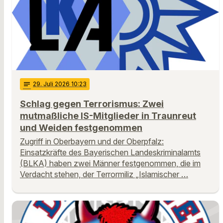
notes
29
. Juli 2026 10:23
Schlag gegen Terrorismus: Zwei
mutmaßliche IS-Mitglieder in Traunreut
und Weiden festgenommen
Zugriff in Oberbayern und der Oberpfalz:
Einsatzkräfte des Bayerischen Landeskriminalamts
(BLKA) haben zwei Männer festgenommen, die im
Verdacht stehen, der Terrormiliz „Islamischer …