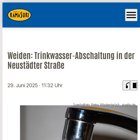
menu
Weiden: Trinkwasser-Abschaltung in der
Neustädter Straße
headphones
chrome_reader_mode
29. Juni 2025
· 11:32 Uhr
Symbolfoto: Petra Wiedenbrück, pixelio.de