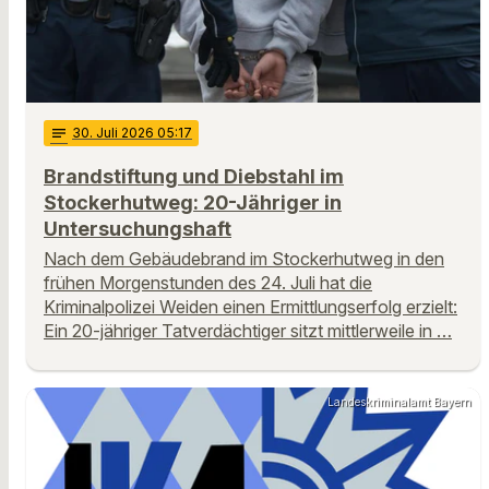
notes
30
. Juli 2026 05:17
Brandstiftung und Diebstahl im
Stockerhutweg: 20-Jähriger in
Untersuchungshaft
Nach dem Gebäudebrand im Stockerhutweg in den
frühen Morgenstunden des 24. Juli hat die
Kriminalpolizei Weiden einen Ermittlungserfolg erzielt:
Ein 20-jähriger Tatverdächtiger sitzt mittlerweile in …
Landeskriminalamt Bayern