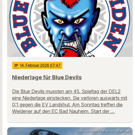
notes
14
. Februar 2026 07:47
Niederlage für Blue Devils
Die Blue Devils mussten am 45. Spieltag der DEL2
eine Niederlage einstecken. Sie verloren auswärts mit
0:1 gegen die EV Landshut. Am Sonntag treffen die
Weidener auf den EC Bad Nauheim. Start der …
Foto: www.foto-fine-art.de / pixelio.de