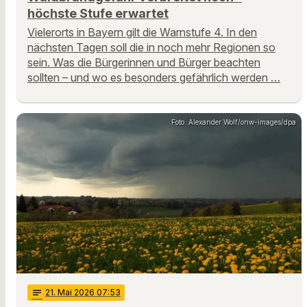
höchste Stufe erwartet
Vielerorts in Bayern gilt die Warnstufe 4. In den
nächsten Tagen soll die in noch mehr Regionen so
sein. Was die Bürgerinnen und Bürger beachten
sollten – und wo es besonders gefährlich werden …
Foto: Alexander Wolf/onw-images/dpa
notes
21
. Mai 2026 07:53