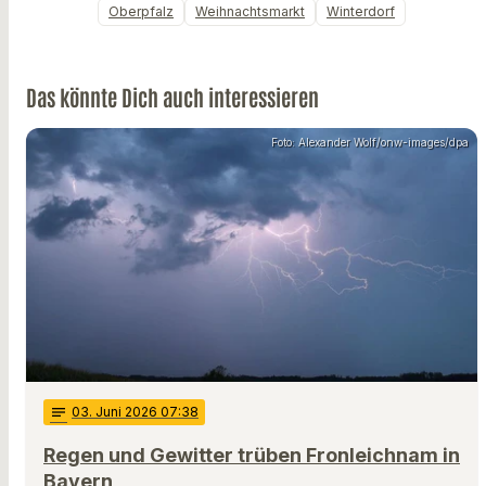
Oberpfalz
Weihnachtsmarkt
Winterdorf
Das könnte Dich auch interessieren
Foto: Alexander Wolf/onw-images/dpa
notes
03
. Juni 2026 07:38
Regen und Gewitter trüben Fronleichnam in
Bayern