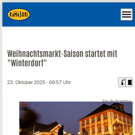
menu
Weihnachtsmarkt-Saison startet mit
"Winterdorf"
headphones
chrome_reader_mode
23. Oktober 2025
· 09:57 Uhr
Foto: Pia Bayer/dpa