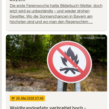
Die erste Ferienwoche hatte Bilderbuch-Wetter, doch
jetzt wird es unbeständig – und wieder drohen
Gewitter. Wo die Sonnenchancen in Bayern am
höchsten sind und wo man den Regenschirm …
Foto: Nicolas Armer/dpa
notes
26
. Mai 2026 07:46
Waldbrandgefahr verbreitet hoch -