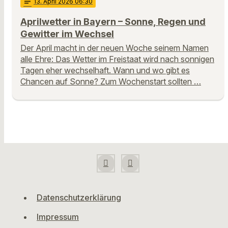
notes
13
. April 2026 06:30
Aprilwetter in Bayern – Sonne, Regen und
Gewitter im Wechsel
Der April macht in der neuen Woche seinem Namen
alle Ehre: Das Wetter im Freistaat wird nach sonnigen
Tagen eher wechselhaft. Wann und wo gibt es
Chancen auf Sonne? Zum Wochenstart sollten …
Datenschutzerklärung
Impressum