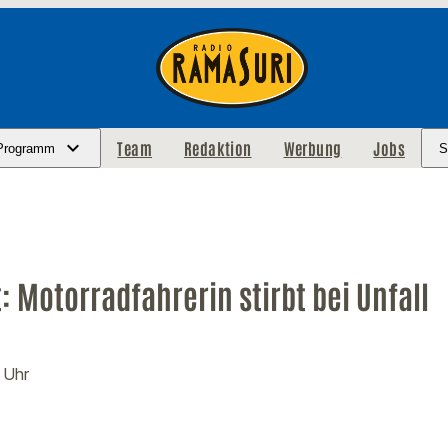
Team
Redaktion
Werbung
Jobs
Programm
S
 Motorradfahrerin stirbt bei Unfall
6 Uhr