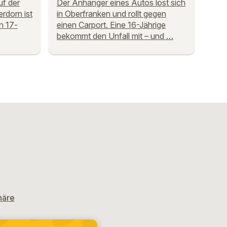
uf der
Der Anhänger eines Autos löst sich
rdorn ist
in Oberfranken und rollt gegen
n 17-
einen Carport. Eine 16-Jährige
bekommt den Unfall mit – und …
häre