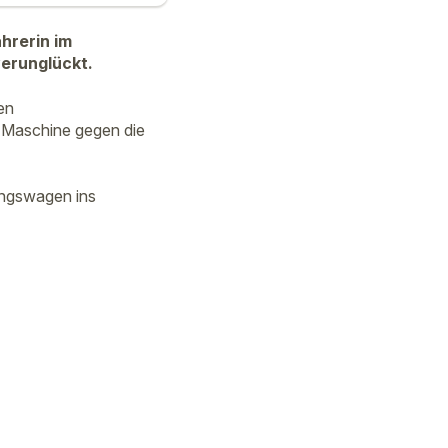
hrerin im
verunglückt.
en
r Maschine gegen die
tungswagen ins