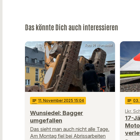
Das könnte Dich auch interessieren
Foto: PI Wunsiedel
notes
11
. November 2025 15:04
notes
03
.
Lkr. S
Wunsiedel: Bagger
17-Jä
umgefallen
Moto
Das sieht man auch nicht alle Tage.
verle
Am Montag fiel bei Abrissarbeiten