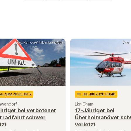
Foto: Karl-Josef Hildenbrand/dpa
Foto:
 August 2026 09:12
notes
30
. Juli 2026 08:46
chwandorf
Lkr. Cham
hriger bei verbotener
17-Jähriger bei
rradfahrt schwer
Überholmanöver sch
tzt
verletzt