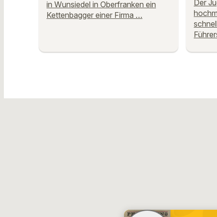
Der Ju
in Wunsiedel in Oberfranken ein
hochmo
Kettenbagger einer Firma …
schnel
Führer