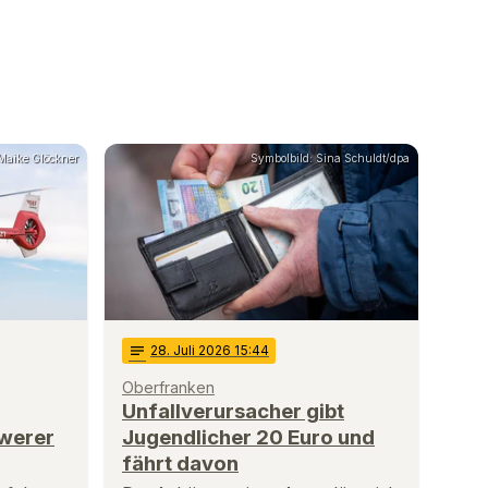
 Maike Glöckner
Symbolbild: Sina Schuldt/dpa
notes
28
. Juli 2026 15:44
Oberfranken
Unfallverursacher gibt
werer
Jugendlicher 20 Euro und
fährt davon