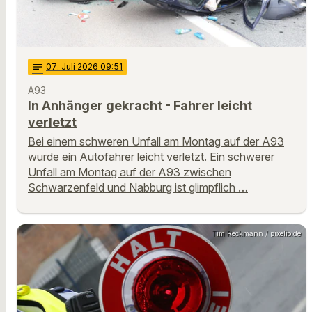
notes
07
. Juli 2026 09:51
A93
In Anhänger gekracht - Fahrer leicht
verletzt
Bei einem schweren Unfall am Montag auf der A93
wurde ein Autofahrer leicht verletzt. Ein schwerer
Unfall am Montag auf der A93 zwischen
Schwarzenfeld und Nabburg ist glimpflich …
Tim Reckmann / pixelio.de