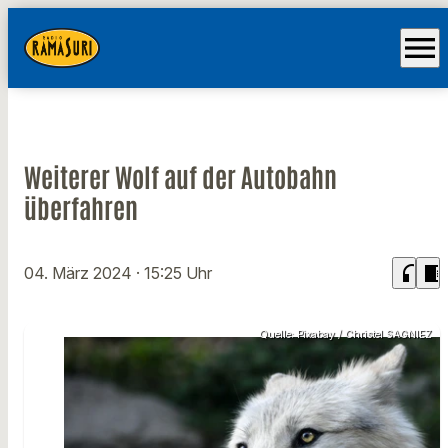
menu
Weiterer Wolf auf der Autobahn
überfahren
headphones
chrome_reader_mode
04. März 2024
· 15:25 Uhr
Quelle: Pixabay / Christel SAGNIEZ