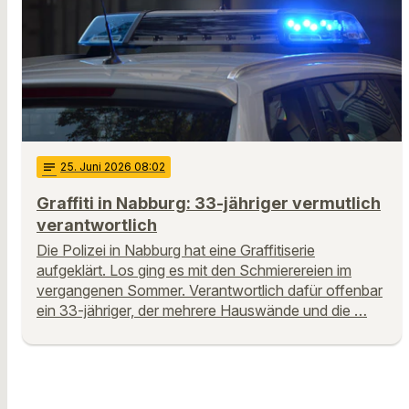
notes
25
. Juni 2026 08:02
Graffiti in Nabburg: 33-jähriger vermutlich
verantwortlich
Die Polizei in Nabburg hat eine Graffitiserie
aufgeklärt. Los ging es mit den Schmierereien im
vergangenen Sommer. Verantwortlich dafür offenbar
ein 33-jähriger, der mehrere Hauswände und die …