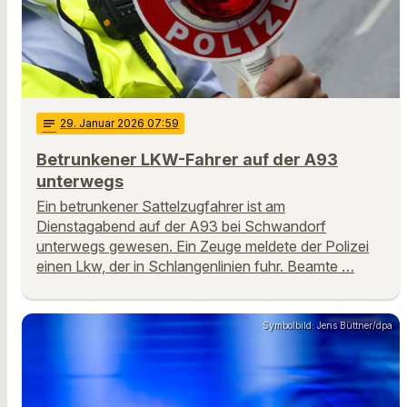
notes
29
. Januar 2026 07:59
Betrunkener LKW-Fahrer auf der A93
unterwegs
Ein betrunkener Sattelzugfahrer ist am
Dienstagabend auf der A93 bei Schwandorf
unterwegs gewesen. Ein Zeuge meldete der Polizei
einen Lkw, der in Schlangenlinien fuhr. Beamte …
Symbolbild: Jens Büttner/dpa