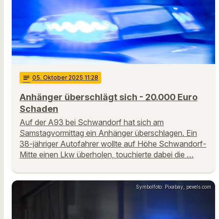
notes
05
. Oktober 2025 11:28
Anhänger überschlägt sich - 20.000 Euro
Schaden
Auf der A93 bei Schwandorf hat sich am
Samstagvormittag ein Anhänger überschlagen. Ein
38-jähriger Autofahrer wollte auf Höhe Schwandorf-
Mitte einen Lkw überholen, touchierte dabei die …
Symbolfoto: Pixabay, pexels.com