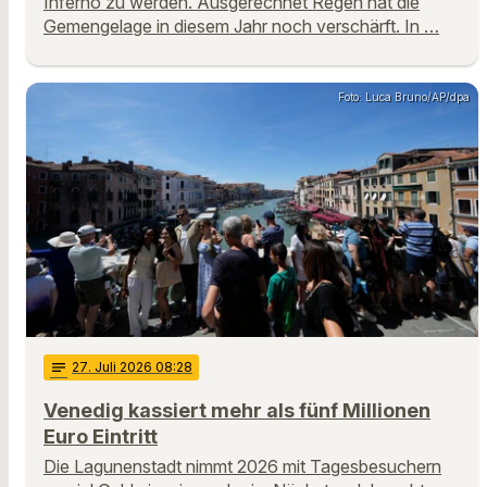
Inferno zu werden. Ausgerechnet Regen hat die
Gemengelage in diesem Jahr noch verschärft. In …
Foto: Luca Bruno/AP/dpa
notes
27
. Juli 2026 08:28
Venedig kassiert mehr als fünf Millionen
Euro Eintritt
Die Lagunenstadt nimmt 2026 mit Tagesbesuchern