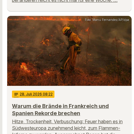
Foto: Manu Fernandez/AP/dpa
notes
28
. Juli 2026 08:22
Warum die Brände in Frankreich und
Spanien Rekorde brechen
Hitze, Trockenheit, Verbuschung: Feuer haben es in
Südwesteuropa zunehmend leicht, zum Flammen-