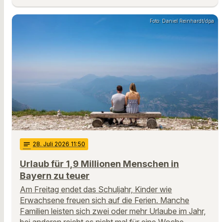
Foto: Daniel Reinhardt/dpa
notes
28
. Juli 2026 11:50
Urlaub für 1,9 Millionen Menschen in
Bayern zu teuer
Am Freitag endet das Schuljahr, Kinder wie
Erwachsene freuen sich auf die Ferien. Manche
Familien leisten sich zwei oder mehr Urlaube im Jahr,
bei anderen reicht es nicht mal für eine Woche. …