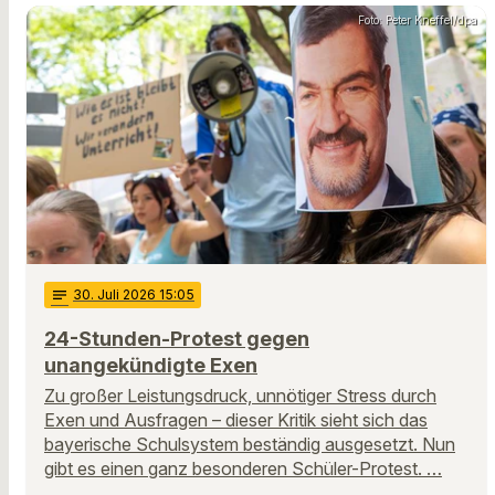
Foto: Peter Kneffel/dpa
notes
30
. Juli 2026 15:05
24-Stunden-Protest gegen
unangekündigte Exen
Zu großer Leistungsdruck, unnötiger Stress durch
Exen und Ausfragen – dieser Kritik sieht sich das
bayerische Schulsystem beständig ausgesetzt. Nun
gibt es einen ganz besonderen Schüler-Protest. …