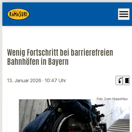
menu
Wenig Fortschritt bei barrierefreien
Bahnhöfen in Bayern
headphones
chrome_reader_mode
13. Januar 2026
· 10:47 Uhr
Foto: Sven Hoppe/dpa