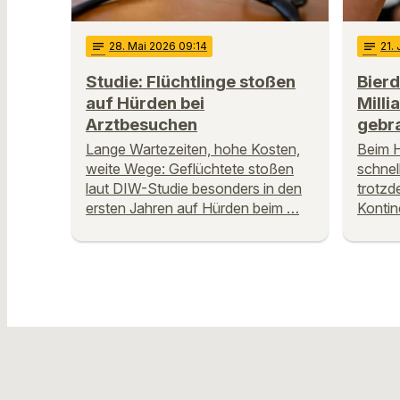
notes
28
. Mai 2026 09:14
notes
21
.
Studie: Flüchtlinge stoßen
Bierd
auf Hürden bei
Milli
Arztbesuchen
gebr
Lange Wartezeiten, hohe Kosten,
Beim H
weite Wege: Geflüchtete stoßen
schnel
laut DIW-Studie besonders in den
trotzd
ersten Jahren auf Hürden beim …
Kontin