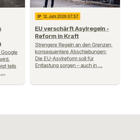
notes
12
. Juni 2026 07:57
s
EU verschärft Asylregeln -
Reform in Kraft
n
Strengere Regeln an den Grenzen,
konsequentere Abschiebungen:
t Google
Die EU-Asylreform soll für
wird.
Entlastung sorgen – auch in …
gt teils
e …