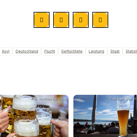
Asyl
Deutschland
Flucht
Geflüchtete
Leistung
Staat
Statist
Foto: Matthias Balk/dpa
Foto: Karl-Josef 