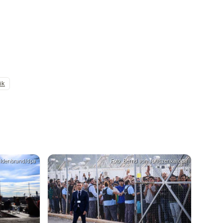
ik
Hildenbrand/dpa
Foto: Bernd von Jutrczenka/dpa