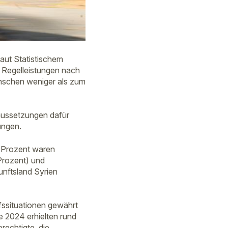
aut Statistischem
Regelleistungen nach
nschen weniger als zum
raussetzungen dafür
ungen.
 Prozent waren
 Prozent) und
unftsland Syrien
fssituationen gewährt
 2024 erhielten rund
echtigte, die