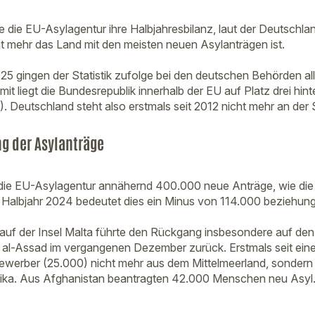
te die EU-Asylagentur ihre Halbjahresbilanz, laut der Deutschlan
t mehr das Land mit den meisten neuen Asylanträgen ist.
025 gingen der Statistik zufolge bei den deutschen Behörden al
it liegt die Bundesrepublik innerhalb der EU auf Platz drei hin
. Deutschland steht also erstmals seit 2012 nicht mehr an der 
g der Asylanträge
 die EU-Asylagentur annähernd 400.000 neue Anträge, wie die 
 Halbjahr 2024 bedeutet dies ein Minus von 114.000 beziehun
 auf der Insel Malta führte den Rückgang insbesondere auf den
al-Assad im vergangenen Dezember zurück. Erstmals seit ein
werber (25.000) nicht mehr aus dem Mittelmeerland, sondern 
ika. Aus Afghanistan beantragten 42.000 Menschen neu Asyl.