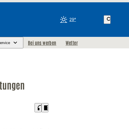
search
29°
Bei uns werben
Wetter
ervice
stungen
headphones
chrome_reader_mode