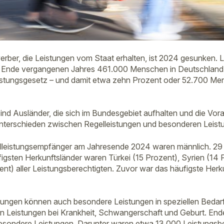
erber, die Leistungen vom Staat erhalten, ist 2024 gesunken. L
Ende vergangenen Jahres 461.000 Menschen in Deutschland 
stungsgesetz – und damit etwa zehn Prozent oder 52.700 Me
sind Ausländer, die sich im Bundesgebiet aufhalten und die Vo
 unterschieden zwischen Regelleistungen und besonderen Leist
lleistungsempfänger am Jahresende 2024 waren männlich. 29
ufigsten Herkunftsländer waren Türkei (15 Prozent), Syrien (14
ent) aller Leistungsberechtigten. Zuvor war das häufigste Herk
tungen können auch besondere Leistungen in speziellen Bedar
n Leistungen bei Krankheit, Schwangerschaft und Geburt. Ende
sondere Leistungen. Darunter waren etwa 13.000 Leistungsber