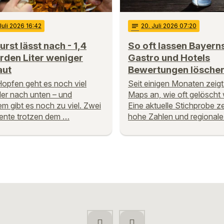
 Juli 2026 16:42
notes
20
. Juli 2026 07:20
urst lässt nach - 1,4
So oft lassen Bayern
arden Liter weniger
Gastro und Hotels
aut
Bewertungen lösche
opfen geht es noch viel
Seit einigen Monaten zeig
ler nach unten – und
Maps an, wie oft gelöscht 
em gibt es noch zu viel. Zwei
Eine aktuelle Stichprobe zei
ente trotzen dem …
hohe Zahlen und regional