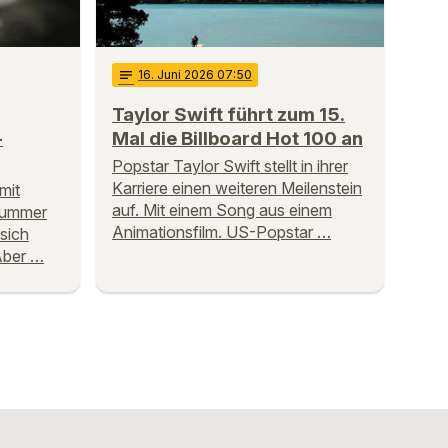
notes
16
. Juni 2026 07:50
Taylor Swift führt zum 15.
-
Mal die Billboard Hot 100 an
Popstar Taylor Swift stellt in ihrer
Karriere einen weiteren Meilenstein
mit
auf. Mit einem Song aus einem
 Summer
Animationsfilm. US-Popstar …
 sich
Aber …