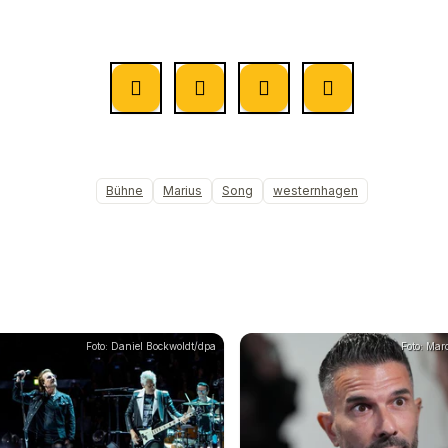
Bühne
Marius
Song
westernhagen
Foto: Daniel Bockwoldt/dpa
Foto: Mar