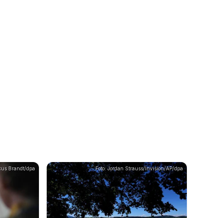
cus Brandt/dpa
Foto: Jordan Strauss/Invision/AP/dpa