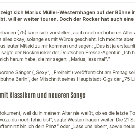
 zeigt sich Marius Müller-Westernhagen auf der Bühne i
bt, will er weiter touren. Doch der Rocker hat auch eine
nhagen (75) kann sich vorstellen, auch noch im höheren Alter
s alles okay, solange es mit Würde geschieht. Ich möchte aber 
s lauter Mitleid zu mir kommen und sagen: „Das ist ja erstaunlic
 sagte der Rockmusiker der Deutschen Presse-Agentur. „Ich h
ch herum habe, die mir sagen: „Marius, lass mal“.“
orene Sänger („Sexy“, „Freiheit“) veröffentlicht am Freitag sein
bühne Berlin“, der Mitschnitt seines Hauptstadt-Gigs der „75 
mit Klassikern und neueren Songs
okument, weil du in meinem Alter nie weißt, ob es die letzte T
wozu du noch fähig bist“, sagte Westernhagen weiter. Die 21
efferminz bin ich dein Prinz“ oder „Lass uns leben“, sowie neu