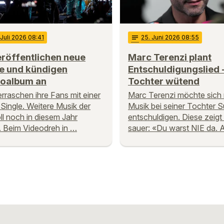
 Juli 2026 08:41
notes
25
. Juni 2026 08:55
röffentlichen neue
Marc Terenzi plant
le und kündigen
Entschuldigungslied 
ioalbum an
Tochter wütend
rraschen ihre Fans mit einer
Marc Terenzi möchte sich 
Single. Weitere Musik der
Musik bei seiner Tochter
oll noch in diesem Jahr
entschuldigen. Diese zeigt
. Beim Videodreh in …
sauer: «Du warst NIE da. 