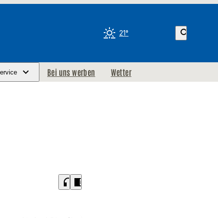
search
21°
Bei uns werben
Wetter
ervice
headphones
chrome_reader_mode