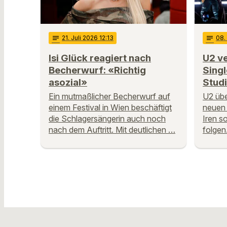
notes
21
. Juli 2026 12:13
notes
08
.
Isi Glück reagiert nach
U2 ve
Becherwurf: «Richtig
Sing
asozial»
Stud
Ein mutmaßlicher Becherwurf auf
U2 übe
einem Festival in Wien beschäftigt
neuen 
die Schlagersängerin auch noch
Iren s
nach dem Auftritt. Mit deutlichen …
folgen