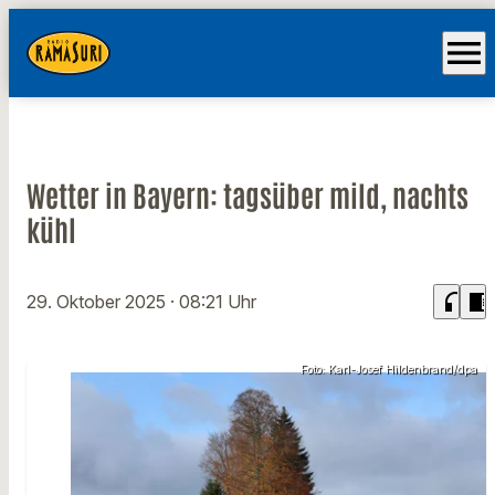
menu
Wetter in Bayern: tagsüber mild, nachts
kühl
headphones
chrome_reader_mode
29. Oktober 2025
· 08:21 Uhr
Foto: Karl-Josef Hildenbrand/dpa