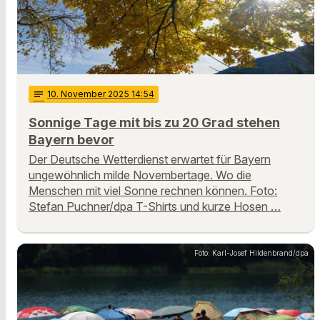
notes
10
. November 2025 14:54
Sonnige Tage mit bis zu 20 Grad stehen
Bayern bevor
Der Deutsche Wetterdienst erwartet für Bayern
ungewöhnlich milde Novembertage. Wo die
Menschen mit viel Sonne rechnen können. Foto:
Stefan Puchner/dpa T-Shirts und kurze Hosen …
Foto: Karl-Josef Hildenbrand/dpa