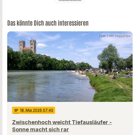
Das könnte Dich auch interessieren
Foto: Sven Hoppe/dpa
notes
18
. Mai 2026 07:40
Zwischenhoch weicht Tiefausläufer -
Sonne macht sich rar