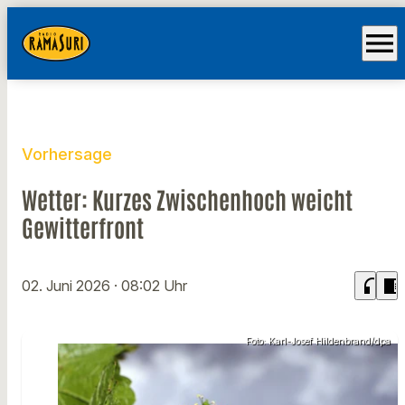
menu
Vorhersage
Wetter: Kurzes Zwischenhoch weicht
Gewitterfront
headphones
chrome_reader_mode
02. Juni 2026
· 08:02 Uhr
Foto: Karl-Josef Hildenbrand/dpa