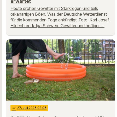
erwartet
Heute drohen Gewitter mit Starkregen und teils
orkanartigen Böen. Was der Deutsche Wetterdienst
für die kommenden Tage ankündigt. Foto: Karl-Josef
Hildenbrand/dpa Schwere Gewitter und heftiger …
Malin Wunderlich/dpa
notes
27
. Juli 2026 08:06