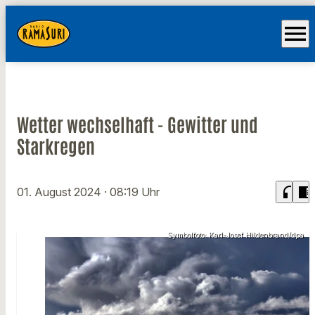
menu
Wetter wechselhaft - Gewitter und
Starkregen
headphones
chrome_reader_mode
01. August 2024
· 08:19 Uhr
Symbolfoto: Karl-Josef Hildenbrand/dpa