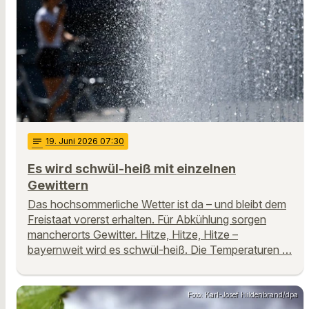
notes
19
. Juni 2026 07:30
Es wird schwül-heiß mit einzelnen
Gewittern
Das hochsommerliche Wetter ist da – und bleibt dem
Freistaat vorerst erhalten. Für Abkühlung sorgen
mancherorts Gewitter. Hitze, Hitze, Hitze –
bayernweit wird es schwül-heiß. Die Temperaturen …
Foto: Karl-Josef Hildenbrand/dpa