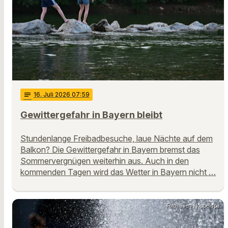
notes
16
. Juli 2026 07:59
Gewittergefahr in Bayern bleibt
Stundenlange Freibadbesuche, laue Nächte auf dem
Balkon? Die Gewittergefahr in Bayern bremst das
Sommervergnügen weiterhin aus. Auch in den
kommenden Tagen wird das Wetter in Bayern nicht …
Foto: Sven Hoppe/dpa