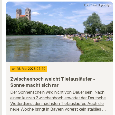
Foto: Sven Hoppe/dpa
notes
18
. Mai 2026 07:40
Zwischenhoch weicht Tiefausläufer -
Sonne macht sich rar
Der Sonnenschein wird nicht von Dauer sein. Nach
einem kurzen Zwischenhoch erwartet der Deutsche
Wetterdienst den nächsten Tiefausläufer. Auch die
neue Woche bringt in Bayern vorerst kein stabiles …