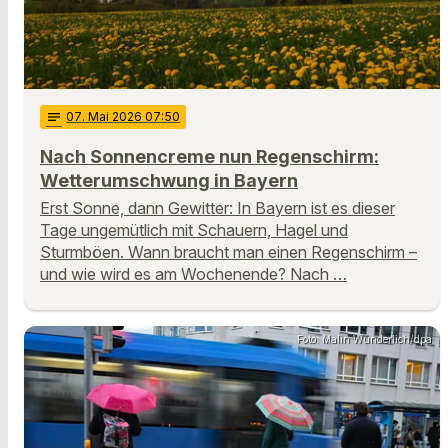
notes
07
. Mai 2026 07:50
Nach Sonnencreme nun Regenschirm:
Wetterumschwung in Bayern
Erst Sonne, dann Gewitter: In Bayern ist es dieser
Tage ungemütlich mit Schauern, Hagel und
Sturmböen. Wann braucht man einen Regenschirm –
und wie wird es am Wochenende? Nach …
Foto: Malin Wunderlich/dpa