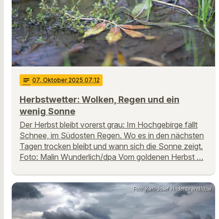
notes
07
. Oktober 2025 07:12
Herbstwetter: Wolken, Regen und ein
wenig Sonne
Der Herbst bleibt vorerst grau: Im Hochgebirge fällt
Schnee, im Südosten Regen. Wo es in den nächsten
Tagen trocken bleibt und wann sich die Sonne zeigt.
Foto: Malin Wunderlich/dpa Vom goldenen Herbst …
Foto: Karl-Josef Hildenbrand/dpa