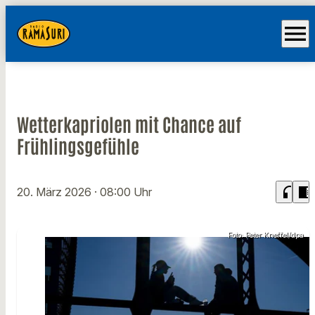
menu
Wetterkapriolen mit Chance auf
Frühlingsgefühle
headphones
chrome_reader_mode
20. März 2026
· 08:00 Uhr
Foto: Peter Kneffel/dpa