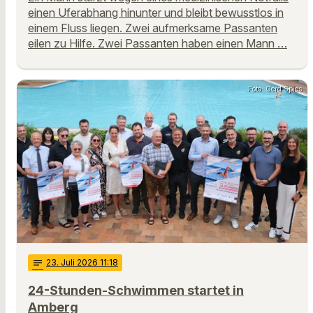
einen Uferabhang hinunter und bleibt bewusstlos in
einem Fluss liegen. Zwei aufmerksame Passanten
eilen zu Hilfe. Zwei Passanten haben einen Mann …
Foto: Gerd Spies
notes
23
. Juli 2026 11:18
24-Stunden-Schwimmen startet in
Amberg