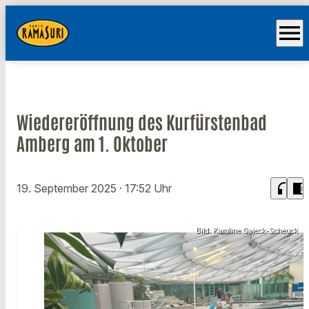
menu
Wiedereröffnung des Kurfürstenbad
Amberg am 1. Oktober
headphones
chrome_reader_mode
19. September 2025
· 17:52 Uhr
Bild: Karoline Gajeck-Scheuck