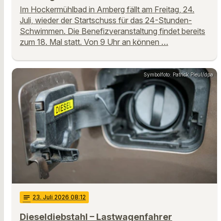
Im Hockermühlbad in Amberg fällt am Freitag, 24.
Juli, wieder der Startschuss für das 24-Stunden-
Schwimmen. Die Benefizveranstaltung findet bereits
zum 18. Mal statt. Von 9 Uhr an können …
Symbolfoto: Patrick Pleul/dpa
notes
23
. Juli 2026 08:12
Dieseldiebstahl – Lastwagenfahrer