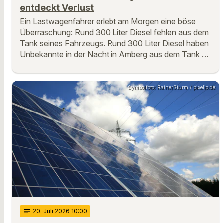
entdeckt Verlust
Ein Lastwagenfahrer erlebt am Morgen eine böse
Überraschung: Rund 300 Liter Diesel fehlen aus dem
Tank seines Fahrzeugs. Rund 300 Liter Diesel haben
Unbekannte in der Nacht in Amberg aus dem Tank …
Symbolfoto: RainerSturm / pixelio.de
notes
20
. Juli 2026 10:00