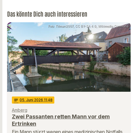
Das könnte Dich auch interessieren
Foto: Tilman2007, CC BY-SA 4.0, Wikimedia Commons
notes
05
. Juni 2026 11:48
Amberg
Zwei Passanten retten Mann vor dem
Ertrinken
Ein Mann stürzt wegen eines medizinischen Notfalls