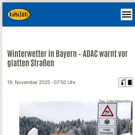
menu
Winterwetter in Bayern – ADAC warnt vor
glatten Straßen
headphones
chrome_reader_mode
19. November 2025
· 07:50 Uhr
Foto: Sven Hoppe/dpa