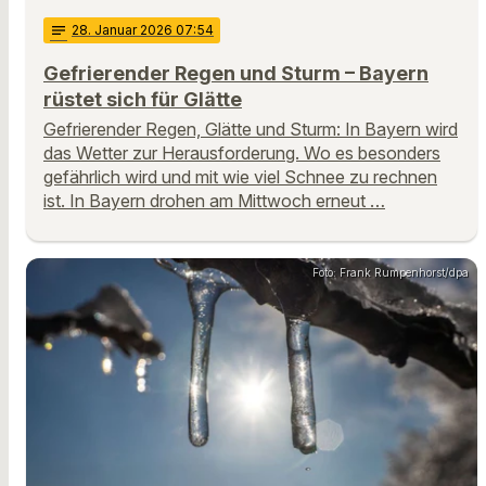
notes
28
. Januar 2026 07:54
Gefrierender Regen und Sturm – Bayern
rüstet sich für Glätte
Gefrierender Regen, Glätte und Sturm: In Bayern wird
das Wetter zur Herausforderung. Wo es besonders
gefährlich wird und mit wie viel Schnee zu rechnen
ist. In Bayern drohen am Mittwoch erneut …
Foto: Frank Rumpenhorst/dpa