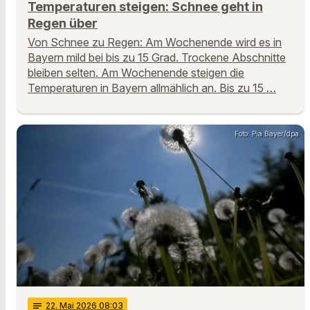
Temperaturen steigen: Schnee geht in
Regen über
Von Schnee zu Regen: Am Wochenende wird es in
Bayern mild bei bis zu 15 Grad. Trockene Abschnitte
bleiben selten. Am Wochenende steigen die
Temperaturen in Bayern allmählich an. Bis zu 15 …
Foto: Pia Bayer/dpa
notes
22
. Mai 2026 08:03