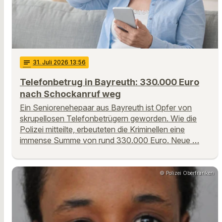
notes
31
. Juli 2026 13:56
Telefonbetrug in Bayreuth: 330.000 Euro
nach Schockanruf weg
Ein Seniorenehepaar aus Bayreuth ist Opfer von
skrupellosen Telefonbetrügern geworden. Wie die
Polizei mitteilte, erbeuteten die Kriminellen eine
immense Summe von rund 330.000 Euro. Neue …
© Polizei Oberfranken