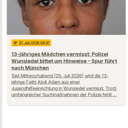
notes
31
. Juli 2026 09:31
13-jähriges Mädchen vermisst: Polizei
Wunsiedel bittet um Hinweise – Spur führt
nach München
Seit Mittwochabend (29. Juli 2026) wird die 13-
jährige Fathi Abdi Adam aus einer
Jugendhilfeeinrichtung in Wunsiedel vermisst. Trotz
umfangreicher Suchmaßnahmen der Polizei fehlt …