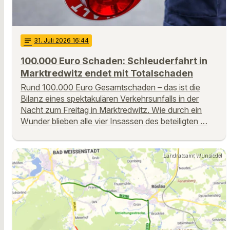
notes
31
. Juli 2026 16:44
100.000 Euro Schaden: Schleuderfahrt in
Marktredwitz endet mit Totalschaden
Rund 100.000 Euro Gesamtschaden – das ist die
Bilanz eines spektakulären Verkehrsunfalls in der
Nacht zum Freitag in Marktredwitz. Wie durch ein
Wunder blieben alle vier Insassen des beteiligten …
Landratsamt Wunsiedel