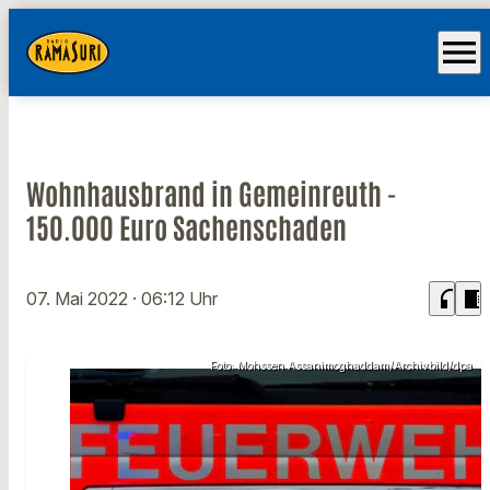
menu
Wohnhausbrand in Gemeinreuth -
150.000 Euro Sachenschaden
headphones
chrome_reader_mode
07. Mai 2022
· 06:12 Uhr
Foto: Mohssen Assanimoghaddam/Archivbild/dpa