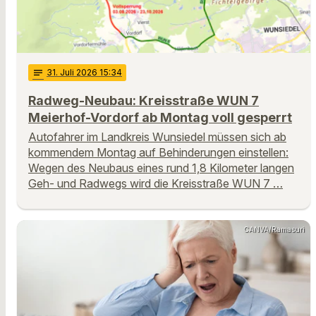
notes
31
. Juli 2026 15:34
Radweg-Neubau: Kreisstraße WUN 7
Meierhof-Vordorf ab Montag voll gesperrt
Autofahrer im Landkreis Wunsiedel müssen sich ab
kommendem Montag auf Behinderungen einstellen:
Wegen des Neubaus eines rund 1,8 Kilometer langen
Geh- und Radwegs wird die Kreisstraße WUN 7 …
CANVA/Ramasuri