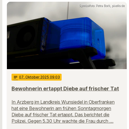
Symbolfoto: Petra Bork, pixelio.de
notes
07
. Oktober 2025 09:03
Bewohnerin ertappt Diebe auf frischer Tat
In Arzberg im Landkreis Wunsiedel in Oberfranken
hat eine Bewohnerin am frühen Sonntagmorgen
Diebe auf frischer Tat ertappt. Das berichtet die
Polizei. Gegen 5.30 Uhr wachte die Frau durch …