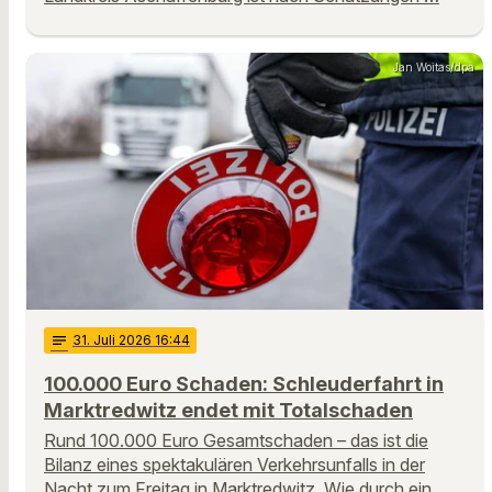
Jan Woitas/dpa
notes
31
. Juli 2026 16:44
100.000 Euro Schaden: Schleuderfahrt in
Marktredwitz endet mit Totalschaden
Rund 100.000 Euro Gesamtschaden – das ist die
Bilanz eines spektakulären Verkehrsunfalls in der
Nacht zum Freitag in Marktredwitz. Wie durch ein