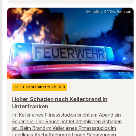
Symbolbild: CANVA, Ramasuri
notes
18
. September 2025 11:19
Hoher Schaden nach Kellerbrand in
Unterfranken
Im Keller eines Fitnessstudios bricht am Abend ein
Feuer aus. Der Rauch richtet erheblichen Schaden
an. Beim Brand im Keller eines Fitnessstudios im
Landkreis Aschaffenburg ist nach Schätzungen …