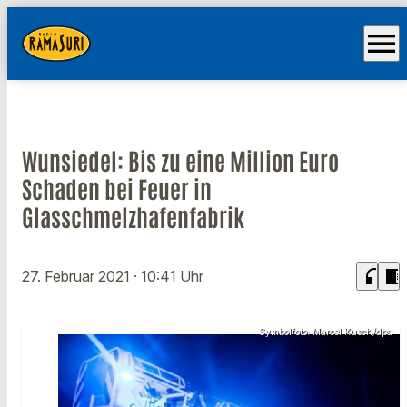
menu
Wunsiedel: Bis zu eine Million Euro
Schaden bei Feuer in
Glasschmelzhafenfabrik
headphones
chrome_reader_mode
27. Februar 2021
· 10:41 Uhr
Symbolfoto: Marcel Kusch/dpa