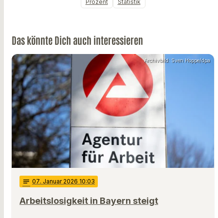
Prozent
Statistik
Das könnte Dich auch interessieren
Archivbild: Sven Hoppe/dpa
notes
07
. Januar 2026 10:03
Arbeitslosigkeit in Bayern steigt