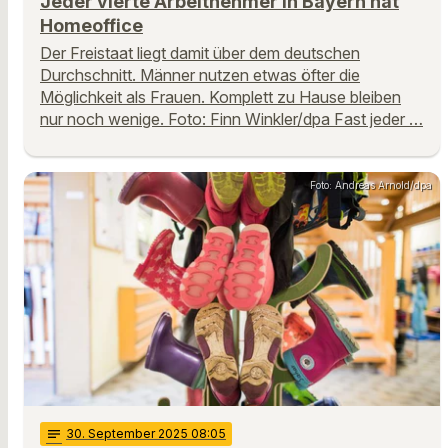
Jeder vierte Arbeitnehmer in Bayern hat
Homeoffice
Der Freistaat liegt damit über dem deutschen
Durchschnitt. Männer nutzen etwas öfter die
Möglichkeit als Frauen. Komplett zu Hause bleiben
nur noch wenige. Foto: Finn Winkler/dpa Fast jeder …
Foto: Andreas Arnold/dpa
notes
30
. September 2025 08:05