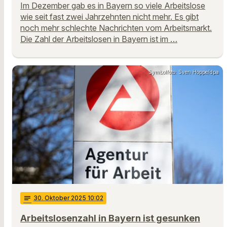
Im Dezember gab es in Bayern so viele Arbeitslose
wie seit fast zwei Jahrzehnten nicht mehr. Es gibt
noch mehr schlechte Nachrichten vom Arbeitsmarkt.
Die Zahl der Arbeitslosen in Bayern ist im …
Symbolfoto: Sven Hoppe/dpa
notes
30
. Oktober 2025 10:02
Arbeitslosenzahl in Bayern ist gesunken