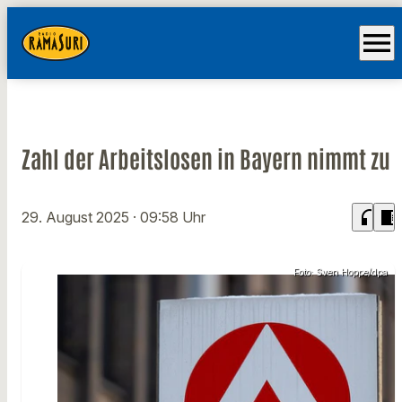
menu
Zahl der Arbeitslosen in Bayern nimmt zu
headphones
chrome_reader_mode
29. August 2025
· 09:58 Uhr
Foto: Sven Hoppe/dpa