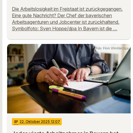
Die Arbeitslosigkeit im Freistaat ist zurückgegangen.
Eine gute Nachricht? Der Chef der bayerischen
Arbeitsagenturen und Jobcenter ist zurückhaltend.
Symbolfoto: Sven Hoppe/dpa In Bayern ist die …
Foto: Finn Winkler/dpa
notes
22
. Oktober 2025 12:07