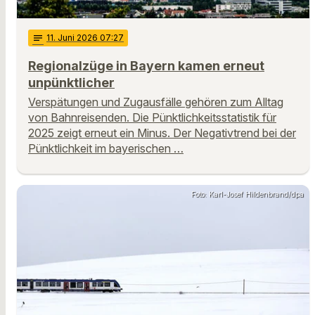
notes
11
. Juni 2026 07:27
Regionalzüge in Bayern kamen erneut
unpünktlicher
Verspätungen und Zugausfälle gehören zum Alltag
von Bahnreisenden. Die Pünktlichkeitsstatistik für
2025 zeigt erneut ein Minus. Der Negativtrend bei der
Pünktlichkeit im bayerischen …
Foto: Karl-Josef Hildenbrand/dpa