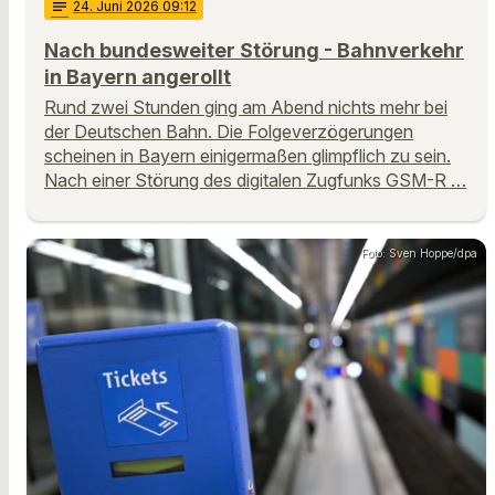
notes
24
. Juni 2026 09:12
Nach bundesweiter Störung - Bahnverkehr
in Bayern angerollt
Rund zwei Stunden ging am Abend nichts mehr bei
der Deutschen Bahn. Die Folgeverzögerungen
scheinen in Bayern einigermaßen glimpflich zu sein.
Nach einer Störung des digitalen Zugfunks GSM-R …
Foto: Sven Hoppe/dpa