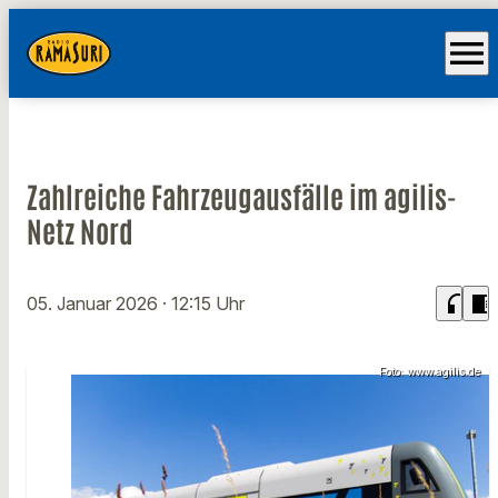
menu
Zahlreiche Fahrzeugausfälle im agilis-
Netz Nord
headphones
chrome_reader_mode
05. Januar 2026
· 12:15 Uhr
Foto: www.agilis.de