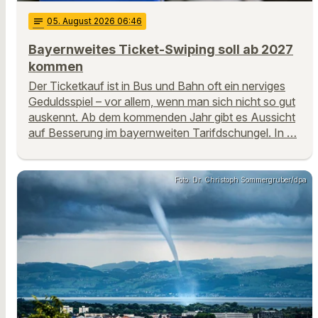
notes
05
. August 2026 06:46
Bayernweites Ticket-Swiping soll ab 2027
kommen
Der Ticketkauf ist in Bus und Bahn oft ein nerviges
Geduldsspiel – vor allem, wenn man sich nicht so gut
auskennt. Ab dem kommenden Jahr gibt es Aussicht
auf Besserung im bayernweiten Tarifdschungel. In …
Foto: Dr. Christoph Sommergruber/dpa