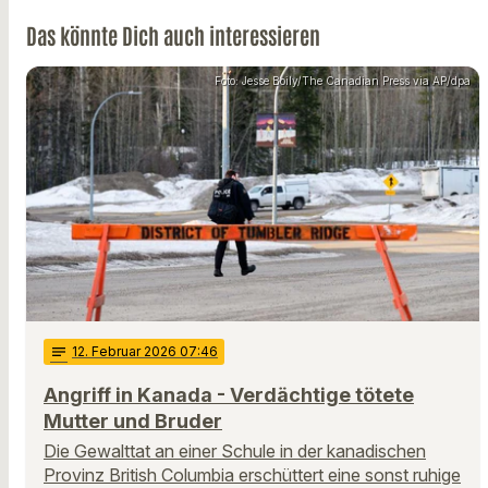
Das könnte Dich auch interessieren
Foto: Jesse Boily/The Canadian Press via AP/dpa
notes
12
. Februar 2026 07:46
Angriff in Kanada - Verdächtige tötete
Mutter und Bruder
Die Gewalttat an einer Schule in der kanadischen
Provinz British Columbia erschüttert eine sonst ruhige