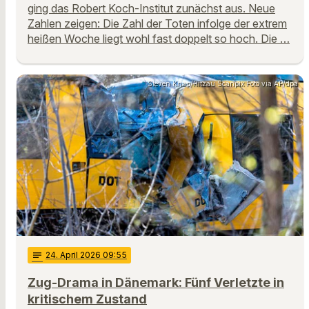
ging das Robert Koch-Institut zunächst aus. Neue
Zahlen zeigen: Die Zahl der Toten infolge der extrem
heißen Woche liegt wohl fast doppelt so hoch. Die …
Steven Knap/Ritzau Scanpix Foto via AP/dpa
notes
24
. April 2026 09:55
Zug-Drama in Dänemark: Fünf Verletzte in
kritischem Zustand