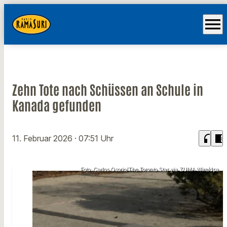
menu
Zehn Tote nach Schüssen an Schule in
Kanada gefunden
headphones
chrome_reader_mode
11. Februar 2026
· 07:51 Uhr
Foto: Carlos Osorio/The Toronto Star via ZUMA Wire/dpa