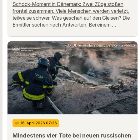
Schock-Moment in Dänemark: Zwei Züge stoßen
frontal zusammen. Viele Menschen werden verletzt,
teilweise schwer. Was geschah auf den Gleisen? Die
Ermittler suchen nach Antworten. Bei einem …
Foto: Ukrainian Emergency Service via AP/dpa
notes
16
. April 2026 07:36
Mindestens vier Tote bei neuen russischen