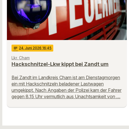
notes
24
. Juni 2026 16:45
Lkr. Cham
Hackschnitzel-Lkw kippt bei Zandt um
Bei Zandt im Landkreis Cham ist am Dienstagmorgen
ein mit Hackschnitzeln beladener Lastwagen
umgekippt. Nach Angaben der Polizei kam der Fahrer
gegen 8.15 Uhr vermutlich aus Unachtsamkeit von …