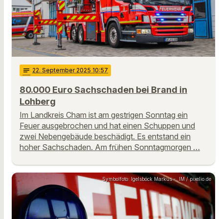
notes
22
. September 2025 10:57
80.000 Euro Sachschaden bei Brand in
Lohberg
Im Landkreis Cham ist am gestrigen Sonntag ein
Feuer ausgebrochen und hat einen Schuppen und
zwei Nebengebäude beschädigt. Es entstand ein
hoher Sachschaden. Am frühen Sonntagmorgen …
Symbolfoto: Igelsböck Markus - .IM / pixelio.de