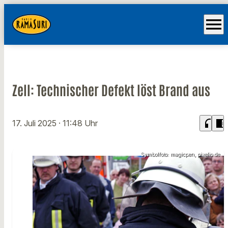
menu
Zell: Technischer Defekt löst Brand aus
headphones
chrome_reader_mode
17. Juli 2025
· 11:48 Uhr
Symbolfoto: magicpen, pixelio.de