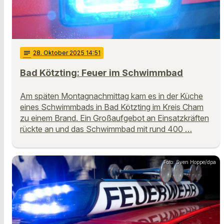
notes
28
. Oktober 2025 14:51
Bad Kötzting: Feuer im Schwimmbad
Am späten Montagnachmittag kam es in der Küche
eines Schwimmbads in Bad Kötzting im Kreis Cham
zu einem Brand. Ein Großaufgebot an Einsatzkräften
rückte an und das Schwimmbad mit rund 400 …
Foto: Sven Hoppe/dpa