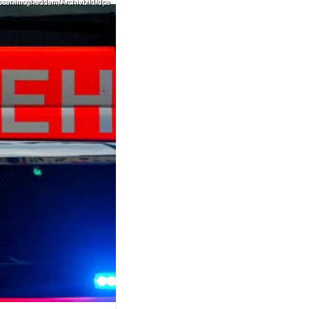
Assanimoghaddam/Archivbild/dpa