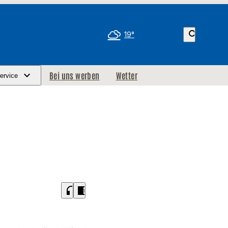
search
19°
Bei uns werben
Wetter
ervice
headphones
chrome_reader_mode