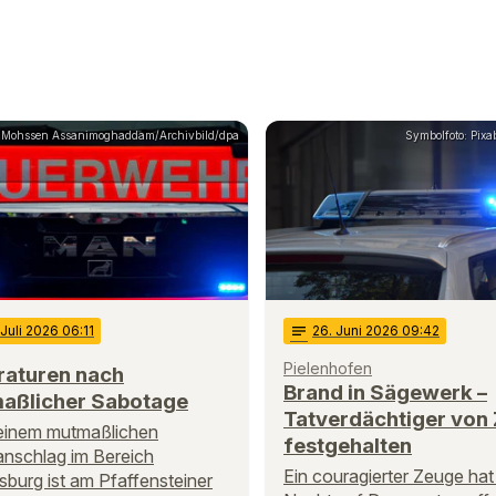
: Mohssen Assanimoghaddam/Archivbild/dpa
Symbolfoto: Pixa
 Juli 2026 06:11
notes
26
. Juni 2026 09:42
Pielenhofen
raturen nach
Brand in Sägewerk –
aßlicher Sabotage
Tatverdächtiger von
einem mutmaßlichen
festgehalten
nschlag im Bereich
Ein couragierter Zeuge hat 
burg ist am Pfaffensteiner