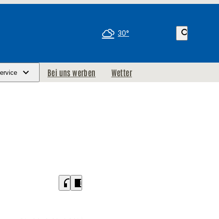
search
30°
Bei uns werben
Wetter
ervice
headphones
chrome_reader_mode