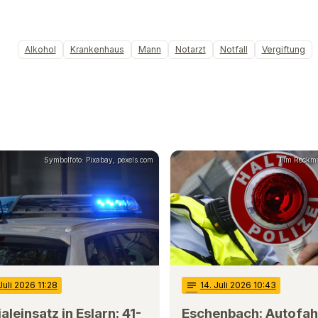
Alkohol
Krankenhaus
Mann
Notarzt
Notfall
Vergiftung
Symbolfoto: Pixabay, pexels.com
Tim Reckma
 Juli 2026 11:28
notes
14
. Juli 2026 10:43
aleinsatz in Eslarn: 41-
Eschenbach: Autofah