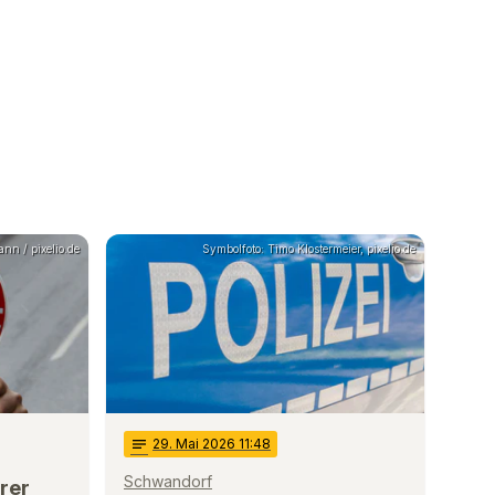
nn / pixelio.de
Symbolfoto: Timo Klostermeier, pixelio.de
notes
29
. Mai 2026 11:48
Schwandorf
rer