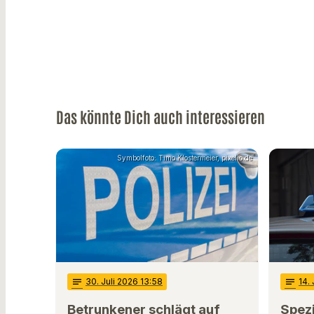
Das könnte Dich auch interessieren
Symbolfoto: Timo Klostermeier, pixelio.de
notes
30
. Juli 2026 13:58
notes
14
.
Betrunkener schlägt auf
Spezi