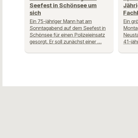
Seefest in Schönsee um
Jähri
sich
Fachk
Ein 75-jähriger Mann hat am
Ein gr
Sonntagabend auf dem Seefest in
Montag
Schönsee für einen Polizeieinsatz
Neusta
gesorgt. Er soll zunächst einer …
41-jäh