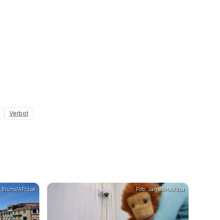
Verbot
a Bruno/AP/dpa
Foto: Jan Woitas/dpa