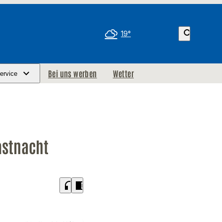
search
19°
Bei uns werben
Wetter
ervice
Fastnacht
headphones
chrome_reader_mode