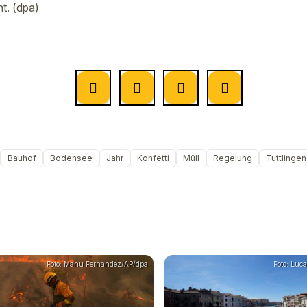
t. (dpa)
Bauhof
Bodensee
Jahr
Konfetti
Müll
Regelung
Tuttlingen
Foto: Manu Fernandez/AP/dpa
Foto: Luc