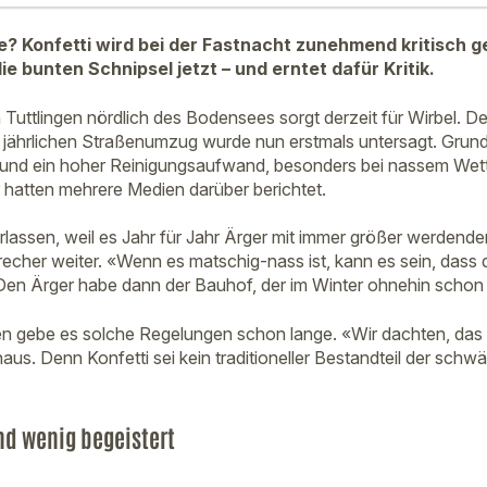
e? Konfetti wird bei der Fastnacht zunehmend kritisch g
e bunten Schnipsel jetzt – und erntet dafür Kritik.
n Tuttlingen nördlich des Bodensees sorgt derzeit für Wirbel. D
 jährlichen Straßenumzug wurde nun erstmals untersagt. Grund 
d ein hoher Reinigungsaufwand, besonders bei nassem Wetter
 hatten mehrere Medien darüber berichtet.
lassen, weil es Jahr für Jahr Ärger mit immer größer werdend
recher weiter. «Wenn es matschig-nass ist, kann es sein, das
» Den Ärger habe dann der Bauhof, der im Winter ohnehin schon 
 gebe es solche Regelungen schon lange. «Wir dachten, das i
aus. Denn Konfetti sei kein traditioneller Bestandteil der sch
nd wenig begeistert