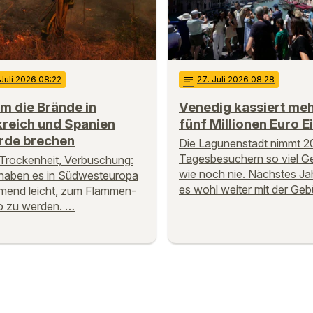
 Juli 2026 08:22
notes
27
. Juli 2026 08:28
m die Brände in
Venedig kassiert meh
kreich und Spanien
fünf Millionen Euro Ei
rde brechen
Die Lagunenstadt nimmt 2
Tagesbesuchern so viel Ge
 Trockenheit, Verbuschung:
wie noch nie. Nächstes Ja
haben es in Südwesteuropa
es wohl weiter mit der Geb
mend leicht, zum Flammen-
o zu werden. …