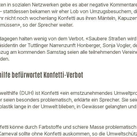
lten in sozialen Netzwerken gebe es aber negative Kommentare. 
 – stattdessen bekamen wir eher Lob von Umzugsbesuchern, die
ahr nicht noch wochenlang Konfetti aus ihren Mänteln, Kapuz
müssen», so der Sprecher weiter.
 dagegen halten wenig von dem Verbot. «Saubere Straßen wird
äsidentin der Tuttlinger Narrenzunft Honberger, Sonja Vogler,
mzug am kommenden Samstag seien alle teilnehmenden Verein
rden.
lfe befürwortet Konfetti-Verbot
elthilfe (DUH) ist Konfetti «ein ernstzunehmendes Umweltpr
zer seien besonders problematisch, erklärte ein Sprecher. Sie se
oplastik lange in der Umwelt blieben, in Gewässer gelangten und 
etti könne durch Farbstoffe und schiere Masse problematisch 
neval sollte ohne Konfetti auskommen, so die Umweltschützer