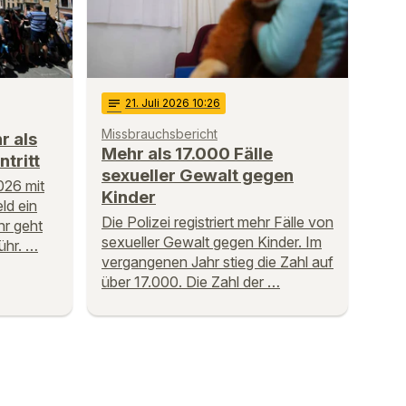
notes
21
. Juli 2026 10:26
Missbrauchsbericht
r als
Mehr als 17.000 Fälle
ntritt
sexueller Gewalt gegen
026 mit
Kinder
ld ein
Die Polizei registriert mehr Fälle von
hr geht
sexueller Gewalt gegen Kinder. Im
ühr. …
vergangenen Jahr stieg die Zahl auf
über 17.000. Die Zahl der …