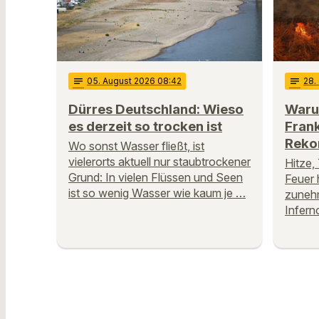
notes
05
. August 2026 08:42
notes
28
.
Dürres Deutschland: Wieso
Waru
es derzeit so trocken ist
Fran
Reko
Wo sonst Wasser fließt, ist
vielerorts aktuell nur staubtrockener
Hitze,
Grund: In vielen Flüssen und Seen
Feuer 
ist so wenig Wasser wie kaum je …
zuneh
Infern