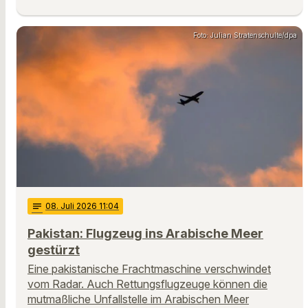
Foto: Julian Stratenschulte/dpa
notes
08
. Juli 2026 11:04
Pakistan: Flugzeug ins Arabische Meer
gestürzt
Eine pakistanische Frachtmaschine verschwindet
vom Radar. Auch Rettungsflugzeuge können die
mutmaßliche Unfallstelle im Arabischen Meer