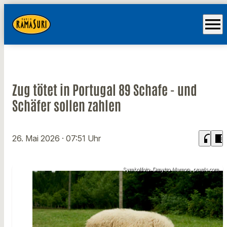
menu
Zug tötet in Portugal 89 Schafe - und
Schäfer sollen zahlen
headphones
chrome_reader_mode
26. Mai 2026
· 07:51 Uhr
Symbolfoto: Dmytro Mamon, pexels.com