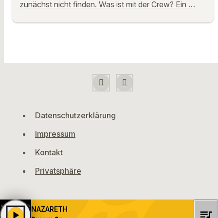
zunächst nicht finden. Was ist mit der Crew? Ein …
Datenschutzerklärung
Impressum
Kontakt
Privatsphäre
NAZARETH
queue_music
play_arrow