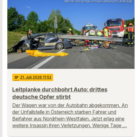
Werner Kerschbaummay/Fotokerschi/APA/dpa
notes
21
. Juli 2026 11:52
Leitplanke durchbohrt Auto: drittes
deutsche Opfer stirbt
Der Wagen war von der Autobahn abgekommen. An
der Unfallstelle in Österreich starben Fahrer und
Beifahrer aus Nordrhein-Westfalen. Jetzt erlag eine
weitere Insassin ihren Verletzungen. Wenige Tage …